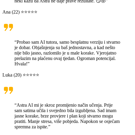
neki kažu da Astra ne daje prave rezultate. 😏🤣”
Ana (22) ⭐⭐⭐⭐⭐
“Probao sam AI tutora, samo besplatnu verziju i stvarno
je dobar. Objašnjenja su baš jednostavna, a kad nešto
nije bilo jasno, razlomilo je u male korake. Vjerojatno
prelazim na plaćenu ovaj tjedan. Ogroman potencijal.
Hvala!”
Luka (20) ⭐⭐⭐⭐⭐
“Astra AI mi je skroz promijenio način učenja. Prije
sam satima učila i svejedno bila izgubljena. Sad imam
jasne korake, brze provjere i plan koji stvarno mogu
pratiti. Manje stresa, više pobjeda. Napokon se osjećam
spremna za ispite.”