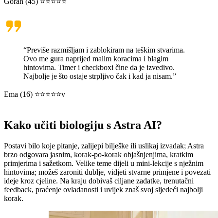
Goran (45) ⭐⭐⭐⭐⭐
“Previše razmišljam i zablokiram na teškim stvarima.
Ovo me gura naprijed malim koracima i blagim
hintovima. Timer i checkboxi čine da je izvedivo.
Najbolje je što ostaje strpljivo čak i kad ja nisam.”
Ema (16) ⭐⭐⭐⭐⭐v
Kako učiti biologiju s Astra AI?
Postavi bilo koje pitanje, zalijepi bilješke ili uslikaj izvadak; Astra
brzo odgovara jasnim, korak-po-korak objašnjenjima, kratkim
primjerima i sažetkom. Velike teme dijeli u mini-lekcije s nježnim
hintovima; možeš zaroniti dublje, vidjeti stvarne primjene i povezati
ideje kroz cjeline. Na kraju dobivaš ciljane zadatke, trenutačni
feedback, praćenje ovladanosti i uvijek znaš svoj sljedeći najbolji
korak.