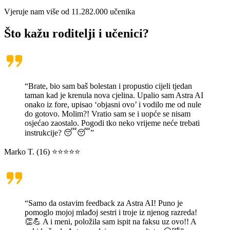
Vjeruje nam više od
11.282.000
učenika
Što kažu roditelji i učenici?
“Brate, bio sam baš bolestan i propustio cijeli tjedan
taman kad je krenula nova cjelina. Upalio sam Astra AI
onako iz fore, upisao ‘objasni ovo’ i vodilo me od nule
do gotovo. Molim?! Vratio sam se i uopće se nisam
osjećao zaostalo. Pogodi tko neko vrijeme neće trebati
instrukcije? 😴😴”
Marko T. (16) ⭐⭐⭐⭐⭐
“Samo da ostavim feedback za Astra AI! Puno je
pomoglo mojoj mlađoj sestri i troje iz njenog razreda!
👏💪 A i meni, položila sam ispit na faksu uz ovo!! A