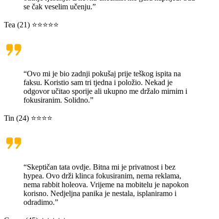
se čak veselim učenju.”
Tea (21) ⭐⭐⭐⭐⭐
“Ovo mi je bio zadnji pokušaj prije teškog ispita na
faksu. Koristio sam tri tjedna i položio. Nekad je
odgovor učitao sporije ali ukupno me držalo mirnim i
fokusiranim. Solidno.”
Tin (24) ⭐⭐⭐⭐
“Skeptičan tata ovdje. Bitna mi je privatnost i bez
hypea. Ovo drži klinca fokusiranim, nema reklama,
nema rabbit holeova. Vrijeme na mobitelu je napokon
korisno. Nedjeljna panika je nestala, isplaniramo i
odradimo.”