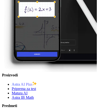
Proizvodi
Astra AI Plus
Priprema za test
Matura AI
Astra IB Math
Predmeti