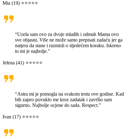
Mia (19) ⭐⭐⭐⭐⭐
“Uzela sam ovo za dvoje mlađih i odmah Mama ovo
sve objasni. Više ne može samo prepisati zadaću jer ga
natjera da stane i razmisli o sljedećem koraku. Iskreno
to mi je najbolje.”
Jelena (41) ⭐⭐⭐⭐⭐
“Astra mi je pomogla na svakom testu ove godine. Kad
bih zapeo povuklo me kroz zadatak i završio sam
sigurno. Najbolje ocjene do sada. Respect.”
Ivan (17) ⭐⭐⭐⭐⭐