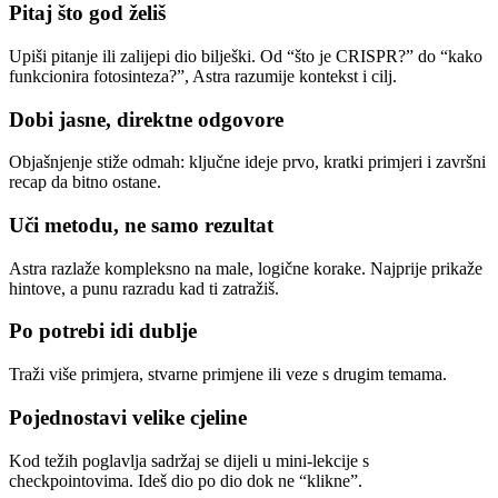
Pitaj što god želiš
Upiši pitanje ili zalijepi dio bilješki. Od “što je CRISPR?” do “kako
funkcionira fotosinteza?”, Astra razumije kontekst i cilj.
Dobi jasne, direktne odgovore
Objašnjenje stiže odmah: ključne ideje prvo, kratki primjeri i završni
recap da bitno ostane.
Uči metodu, ne samo rezultat
Astra razlaže kompleksno na male, logične korake. Najprije prikaže
hintove, a punu razradu kad ti zatražiš.
Po potrebi idi dublje
Traži više primjera, stvarne primjene ili veze s drugim temama.
Pojednostavi velike cjeline
Kod težih poglavlja sadržaj se dijeli u mini-lekcije s
checkpointovima. Ideš dio po dio dok ne “klikne”.