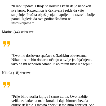
“Kratki update. Oboje to koriste i kažu da je napokon
sve jasno. Razrednica je čak zvala i rekla da više
sudjeluje. Pročita objašnjenja unaprijed i u razredu bolje
pamti. Izgleda da ove godine štedimo na
instrukcijama.”
Marina (44) ⭐⭐⭐⭐⭐
“Ovo me doslovno spašava s školskim obavezama.
Nikad nisam bio dobar u učenju a ovdje je objašnjeno
tako da mi napokon ostane. Kao miran tutor u džepu.”
Nikola (18) ⭐⭐⭐⭐
“Prije bih otvorila knjigu i samo zurila. Ovo razbije
velike zadatke na male korake i daje hintove bez da
otkrije rješenje. Dnevna checklist me gura naprijed. Sad