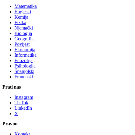
Matematika
Engleski
Kemija
Fizika
Njemački
Biologija
Geografija
Povijest
Ekonomija
Informatika
Filozofija
Psihologija
Španjolski
Francuski
Prati nas
Instagram
TikTok
LinkedIn
X
Pravno
Kontakt