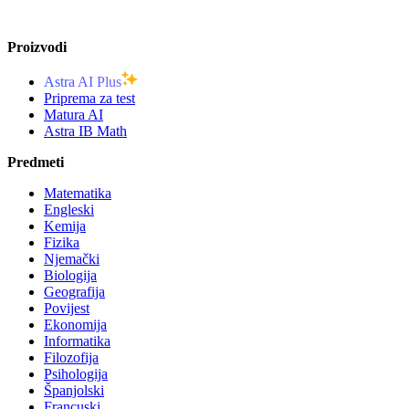
Proizvodi
Astra AI Plus
Priprema za test
Matura AI
Astra IB Math
Predmeti
Matematika
Engleski
Kemija
Fizika
Njemački
Biologija
Geografija
Povijest
Ekonomija
Informatika
Filozofija
Psihologija
Španjolski
Francuski