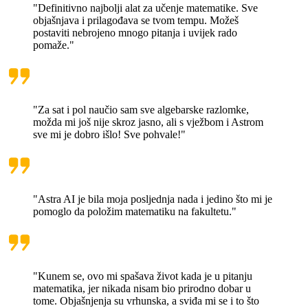
"Definitivno najbolji alat za učenje matematike. Sve
objašnjava i prilagođava se tvom tempu. Možeš
postaviti nebrojeno mnogo pitanja i uvijek rado
pomaže."
"Za sat i pol naučio sam sve algebarske razlomke,
možda mi još nije skroz jasno, ali s vježbom i Astrom
sve mi je dobro išlo! Sve pohvale!"
"Astra AI je bila moja posljednja nada i jedino što mi je
pomoglo da položim matematiku na fakultetu."
"Kunem se, ovo mi spašava život kada je u pitanju
matematika, jer nikada nisam bio prirodno dobar u
tome. Objašnjenja su vrhunska, a sviđa mi se i to što