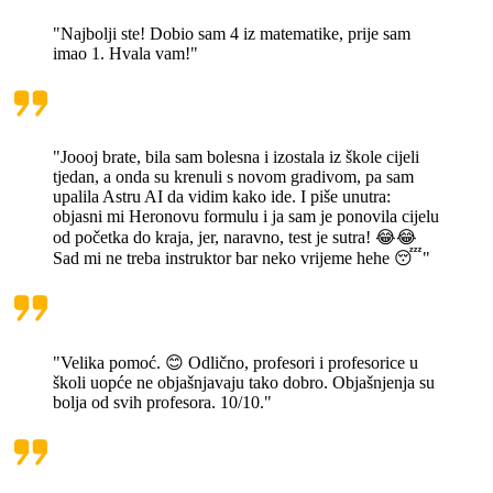
"Najbolji ste! Dobio sam 4 iz matematike, prije sam
imao 1. Hvala vam!"
"Joooj brate, bila sam bolesna i izostala iz škole cijeli
tjedan, a onda su krenuli s novom gradivom, pa sam
upalila Astru AI da vidim kako ide. I piše unutra:
objasni mi Heronovu formulu i ja sam je ponovila cijelu
od početka do kraja, jer, naravno, test je sutra! 😂😂
Sad mi ne treba instruktor bar neko vrijeme hehe 😴"
"Velika pomoć. 😊 Odlično, profesori i profesorice u
školi uopće ne objašnjavaju tako dobro. Objašnjenja su
bolja od svih profesora. 10/10."