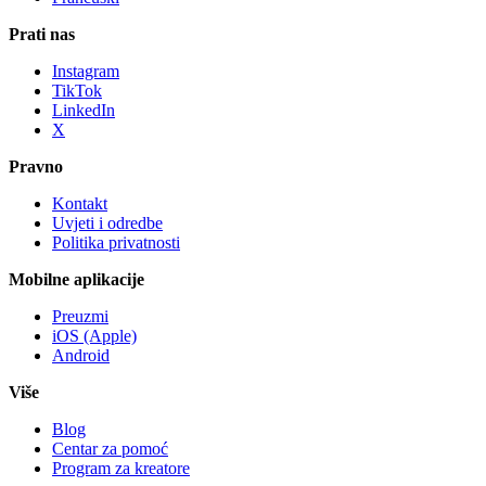
Prati nas
Instagram
TikTok
LinkedIn
X
Pravno
Kontakt
Uvjeti i odredbe
Politika privatnosti
Mobilne aplikacije
Preuzmi
iOS (Apple)
Android
Više
Blog
Centar za pomoć
Program za kreatore