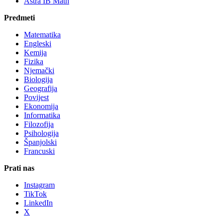
Astra IB Math
Predmeti
Matematika
Engleski
Kemija
Fizika
Njemački
Biologija
Geografija
Povijest
Ekonomija
Informatika
Filozofija
Psihologija
Španjolski
Francuski
Prati nas
Instagram
TikTok
LinkedIn
X