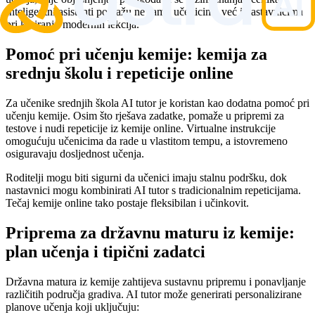
Inteligentni asistenti pomažu ne samo učenicima već i nastavnicima
pri kreiranju modernih lekcija.
Pomoć pri učenju kemije: kemija za
srednju školu i repeticije online
Za učenike srednjih škola AI tutor je koristan kao dodatna pomoć pri
učenju kemije. Osim što rješava zadatke, pomaže u pripremi za
testove i nudi repeticije iz kemije online. Virtualne instrukcije
omogućuju učenicima da rade u vlastitom tempu, a istovremeno
osiguravaju dosljednost učenja.
Roditelji mogu biti sigurni da učenici imaju stalnu podršku, dok
nastavnici mogu kombinirati AI tutor s tradicionalnim repeticijama.
Tečaj kemije online tako postaje fleksibilan i učinkovit.
Priprema za državnu maturu iz kemije:
plan učenja i tipični zadatci
Državna matura iz kemije zahtijeva sustavnu pripremu i ponavljanje
različitih područja gradiva. AI tutor može generirati personalizirane
planove učenja koji uključuju: