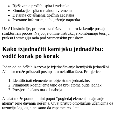
Rješavanje prošlih ispita i zadataka
Simulacije ispita u realnom vremenu
Detaljna objašnjenja tipičnih zadataka
Povratne informacije i bilježenje napretka
Uz AI instrukcije, priprema za državnu maturu iz kemije postaje
strukturiran proces. Najbolje online instrukcije kombiniraju teoriju,
praksu i strategiju rada pod vremenskim pritiskom.
Kako izjednačiti kemijsku jednadžbu:
vodič korak po korak
Jedan od najčešćih izazova je izjednačavanje kemijskih jednadžbi.
AI tutor može prikazati postupak u nekoliko faza. Primjerice:
Identificirati elemente na obje strane jednadžbe.
Prilagoditi koeficijente tako da broj atoma bude jednak.
Provjeriti balans mase i naboja.
AI alat može ponuditi hint poput “pogledaj element s najmanje
atoma” prije davanja rješenja. Ovaj pristup omogućuje učenicima da
razumiju logiku, a ne samo da zapamte rezultat.