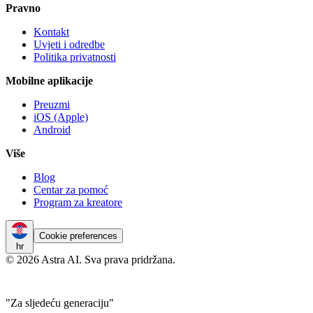
Pravno
Kontakt
Uvjeti i odredbe
Politika privatnosti
Mobilne aplikacije
Preuzmi
iOS (Apple)
Android
Više
Blog
Centar za pomoć
Program za kreatore
Cookie preferences
hr
© 2026 Astra AI. Sva prava pridržana.
"Za sljedeću generaciju"