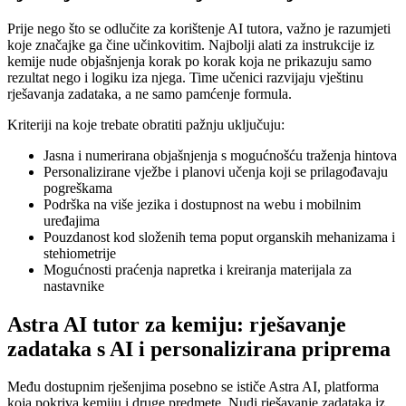
Prije nego što se odlučite za korištenje AI tutora, važno je razumjeti
koje značajke ga čine učinkovitim. Najbolji alati za instrukcije iz
kemije nude objašnjenja korak po korak koja ne prikazuju samo
rezultat nego i logiku iza njega. Time učenici razvijaju vještinu
rješavanja zadataka, a ne samo pamćenje formula.
Kriteriji na koje trebate obratiti pažnju uključuju:
Jasna i numerirana objašnjenja s mogućnošću traženja hintova
Personalizirane vježbe i planovi učenja koji se prilagođavaju
pogreškama
Podrška na više jezika i dostupnost na webu i mobilnim
uređajima
Pouzdanost kod složenih tema poput organskih mehanizama i
stehiometrije
Mogućnosti praćenja napretka i kreiranja materijala za
nastavnike
Astra AI tutor za kemiju: rješavanje
zadataka s AI i personalizirana priprema
Među dostupnim rješenjima posebno se ističe Astra AI, platforma
koja pokriva kemiju i druge predmete. Nudi rješavanje zadataka iz