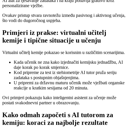
AI alat za rješavanje zadataka i na kraju ponavlja gradivo kroz
personalizirane vježbe.
Ovakav pristup stvara ravnotežu između pasivnog i aktivnog učenja,
što vodi do dugoročnog uspjeha.
Primjeri iz prakse: virtualni učitelj
kemije i tipične situacije u učenju
Virtualni učitelj kemije pokazao se korisnim u različitim scenarijima.
Kada učenik ne zna kako izjednačiti kemijsku jednadžbu, AI
daje korak po korak smjernice.
Kod pripreme za test iz stehiometrije AI tutor pruža seriju
zadataka s postupnim objašnjenjima.
U pripremi za državnu maturu učenik može vježbati organske
reakcije u kratkim sesijama od 20 minuta.
Ovi primjeri pokazuju kako inteligentni asistent za učenje može
postati svakodnevni partner u obrazovanju.
Kako odmah započeti s AI tutorom za
kemiju: koraci za najbolje rezultate