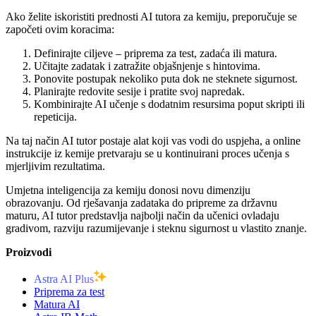
Ako želite iskoristiti prednosti AI tutora za kemiju, preporučuje se
započeti ovim koracima:
Definirajte ciljeve – priprema za test, zadaća ili matura.
Učitajte zadatak i zatražite objašnjenje s hintovima.
Ponovite postupak nekoliko puta dok ne steknete sigurnost.
Planirajte redovite sesije i pratite svoj napredak.
Kombinirajte AI učenje s dodatnim resursima poput skripti ili
repeticija.
Na taj način AI tutor postaje alat koji vas vodi do uspjeha, a online
instrukcije iz kemije pretvaraju se u kontinuirani proces učenja s
mjerljivim rezultatima.
Umjetna inteligencija za kemiju donosi novu dimenziju
obrazovanju. Od rješavanja zadataka do pripreme za državnu
maturu, AI tutor predstavlja najbolji način da učenici ovladaju
gradivom, razviju razumijevanje i steknu sigurnost u vlastito znanje.
Proizvodi
Astra AI Plus
Priprema za test
Matura AI