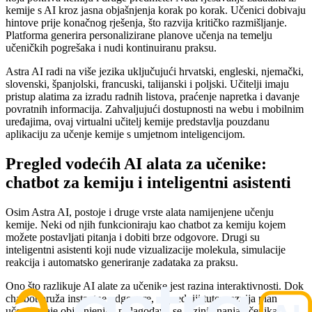
kemije s AI kroz jasna objašnjenja korak po korak. Učenici dobivaju
hintove prije konačnog rješenja, što razvija kritičko razmišljanje.
Platforma generira personalizirane planove učenja na temelju
učeničkih pogrešaka i nudi kontinuiranu praksu.
Astra AI radi na više jezika uključujući hrvatski, engleski, njemački,
slovenski, španjolski, francuski, talijanski i poljski. Učitelji imaju
pristup alatima za izradu radnih listova, praćenje napretka i davanje
povratnih informacija. Zahvaljujući dostupnosti na webu i mobilnim
uređajima, ovaj virtualni učitelj kemije predstavlja pouzdanu
aplikaciju za učenje kemije s umjetnom inteligencijom.
Pregled vodećih AI alata za učenike:
chatbot za kemiju i inteligentni asistenti
Osim Astra AI, postoje i druge vrste alata namijenjene učenju
kemije. Neki od njih funkcioniraju kao chatbot za kemiju kojem
možete postavljati pitanja i dobiti brze odgovore. Drugi su
inteligentni asistenti koji nude vizualizacije molekula, simulacije
reakcija i automatsko generiranje zadataka za praksu.
Ono što razlikuje AI alate za učenike jest razina interaktivnosti. Dok
chatbot pruža instantne odgovore, napredniji tutor razvija plan
učenja, daje objašnjenja i prilagođava se razini znanja učenika.