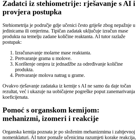
Zadatci iz stehiometrije: rješavanje s AI i
provjera postupka
Stehiometrija je područje gdje učenici često griješe zbog nepažnje u
jedinicama ili omjerima. Tipičan zadatak uključuje izračun mase
produkta na temelju zadane količine reaktanta. AI tutor razlaže
postupak:
Izračunavanje molarne mase reaktanta.
Pretvaranje grama u molove.
Korištenje omjera iz jednadžbe za određivanje količine
produkta.
Pretvaranje molova natrag u grame.
Ovakvo rješavanje zadataka iz kemije s AI ne samo da daje točan
rezultat, već i ukazuje na uobičajene pogreške poput zanemarivanja
koeficijenata.
Pomoć s organskom kemijom:
mehanizmi, izomeri i reakcije
Organska kemija poznata je po složenim mehanizmima i zahtjevnoj
nomenklaturi. AI tutor pomaže učenicima razumjeti korake reakcija,