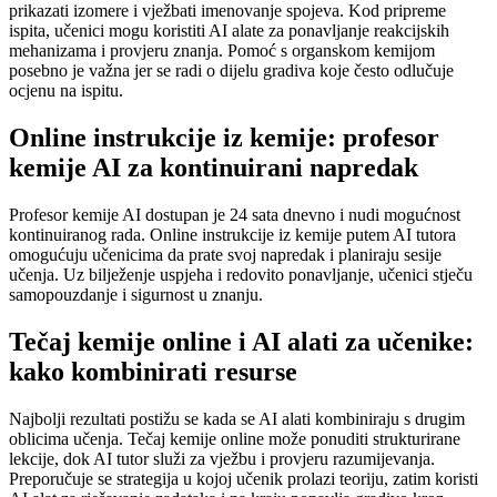
prikazati izomere i vježbati imenovanje spojeva. Kod pripreme
ispita, učenici mogu koristiti AI alate za ponavljanje reakcijskih
mehanizama i provjeru znanja. Pomoć s organskom kemijom
posebno je važna jer se radi o dijelu gradiva koje često odlučuje
ocjenu na ispitu.
Online instrukcije iz kemije: profesor
kemije AI za kontinuirani napredak
Profesor kemije AI dostupan je 24 sata dnevno i nudi mogućnost
kontinuiranog rada. Online instrukcije iz kemije putem AI tutora
omogućuju učenicima da prate svoj napredak i planiraju sesije
učenja. Uz bilježenje uspjeha i redovito ponavljanje, učenici stječu
samopouzdanje i sigurnost u znanju.
Tečaj kemije online i AI alati za učenike:
kako kombinirati resurse
Najbolji rezultati postižu se kada se AI alati kombiniraju s drugim
oblicima učenja. Tečaj kemije online može ponuditi strukturirane
lekcije, dok AI tutor služi za vježbu i provjeru razumijevanja.
Preporučuje se strategija u kojoj učenik prolazi teoriju, zatim koristi