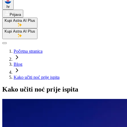
hr
Prijava
Kupi Astra AI Plus
Kupi Astra AI Plus
Početna stranica
Blog
Kako učiti noć prije ispita
Kako učiti noć prije ispita