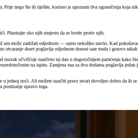
. Prije nego što ih riješite, korisno je upoznati dva ograničenja koja n
i
i. Planirajte oko njih umjesto da se borite protiv njih.
 vaš um može zadržati odjednom — samo nekoliko stavki. Kad pokušavate
o otvaranje deset poglavlja odjednom donosi sate truda i gotovo nikak
aš mozak učvršćuje naučeno taj dan u dugoročnijem pamćenju kako biste 
i neusredotočenim na ispitu. Zamjena sna za dva dodatna poglavlja jedan
ve u jednoj noći. Ali možete naučiti prave stvari dovoljno dobro da ih s
za postizanje upravo toga.