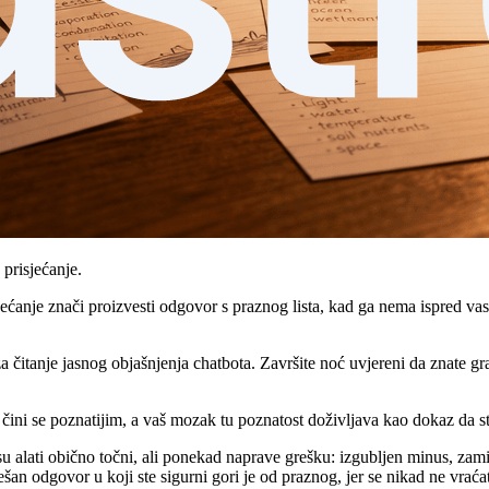
 prisjećanje.
nje znači proizvesti odgovor s praznog lista, kad ga nema ispred vas. O
a čitanje jasnog objašnjenja chatbota. Završite noć uvjereni da znate grad
 čini se poznatijim, a vaš mozak tu poznatost doživljava kao dokaz da ste
su alati obično točni, ali ponekad naprave grešku: izgubljen minus, zamij
an odgovor u koji ste sigurni gori je od praznog, jer se nikad ne vraćat