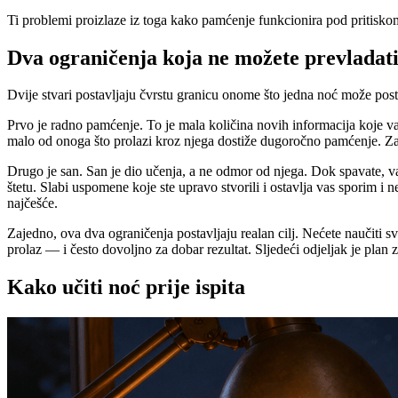
Ti problemi proizlaze iz toga kako pamćenje funkcionira pod pritiskom
Dva ograničenja koja ne možete prevladat
Dvije stvari postavljaju čvrstu granicu onome što jedna noć može postić
Prvo je radno pamćenje. To je mala količina novih informacija koje
malo od onoga što prolazi kroz njega dostiže dugoročno pamćenje. Zat
Drugo je san. San je dio učenja, a ne odmor od njega. Dok spavate, v
štetu. Slabi uspomene koje ste upravo stvorili i ostavlja vas sporim 
najčešće.
Zajedno, ova dva ograničenja postavljaju realan cilj. Nećete naučiti s
prolaz — i često dovoljno za dobar rezultat. Sljedeći odjeljak je plan 
Kako učiti noć prije ispita