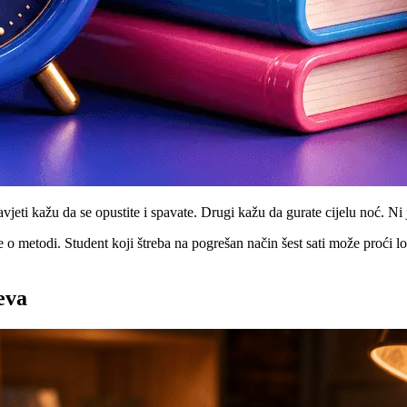
avjeti kažu da se opustite i spavate. Drugi kažu da gurate cijelu noć. Ni
o metodi. Student koji štrebа na pogrešan način šest sati može proći loši
eva