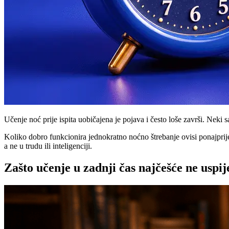
Učenje noć prije ispita uobičajena je pojava i često loše završi. Neki s
Koliko dobro funkcionira jednokratno noćno štrebanje ovisi ponajprije 
a ne u trudu ili inteligenciji.
Zašto učenje u zadnji čas najčešće ne uspij