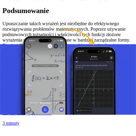
Podsumowanie
Upraszczanie takich wyrażeń jest niezbędne do efektywnego
rozwiązywania problemów matematycznych. Poprzez używanie
podstawowych tożsamości i właściwości tych funkcji złożone
wyrażenia mogą być przekształcone w bardziej zarządzalne formy.
To nie tylko ułatwia rozwiązywanie problemów, ale również
zwiększa zrozumienie trygonometrii jako całości.
Zrób zdjęcie zadania i skorzystaj z pomocy AI tutor.
Funkcje trygonometryczne
Czym jest trygonometria?
3 minuty