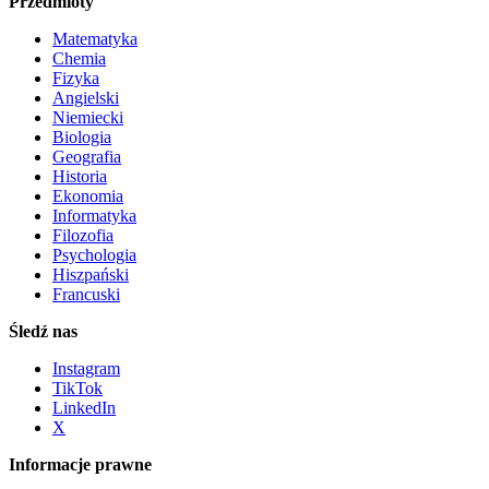
Przedmioty
Matematyka
Chemia
Fizyka
Angielski
Niemiecki
Biologia
Geografia
Historia
Ekonomia
Informatyka
Filozofia
Psychologia
Hiszpański
Francuski
Śledź nas
Instagram
TikTok
LinkedIn
X
Informacje prawne