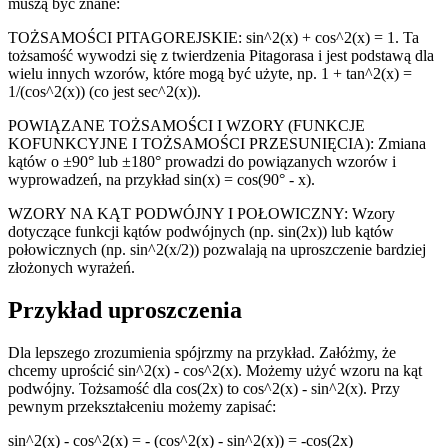
muszą być znane:
TOŻSAMOŚCI PITAGOREJSKIE: sin^2(x) + cos^2(x) = 1. Ta
tożsamość wywodzi się z twierdzenia Pitagorasa i jest podstawą dla
wielu innych wzorów, które mogą być użyte, np. 1 + tan^2(x) =
1/(cos^2(x)) (co jest sec^2(x)).
POWIĄZANE TOŻSAMOŚCI I WZORY (FUNKCJE
KOFUNKCYJNE I TOŻSAMOŚCI PRZESUNIĘCIA): Zmiana
kątów o ±90° lub ±180° prowadzi do powiązanych wzorów i
wyprowadzeń, na przykład sin(x) = cos(90° - x).
WZORY NA KĄT PODWÓJNY I POŁOWICZNY: Wzory
dotyczące funkcji kątów podwójnych (np. sin(2x)) lub kątów
połowicznych (np. sin^2(x/2)) pozwalają na uproszczenie bardziej
złożonych wyrażeń.
Przykład uproszczenia
Dla lepszego zrozumienia spójrzmy na przykład. Załóżmy, że
chcemy uprościć sin^2(x) - cos^2(x). Możemy użyć wzoru na kąt
podwójny. Tożsamość dla cos(2x) to cos^2(x) - sin^2(x). Przy
pewnym przekształceniu możemy zapisać:
sin^2(x) - cos^2(x) = - (cos^2(x) - sin^2(x)) = -cos(2x)