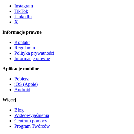
Instagram
TikTok
LinkedIn
X
Informacje prawne
Kontakt
Regulamin
Polityka prywatności
Informacje prawne
Aplikacje mobilne
Pobierz
iOS (Apple)
Android
Więcej
Blog
Wideowyjaśnienia
Centrum pomocy
Program Twórców