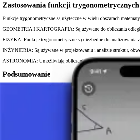
Zastosowania funkcji trygonometrycznych
Funkcje trygonometryczne są użyteczne w wielu obszarach matematyk
GEOMETRIA I KARTOGRAFIA: Są używane do obliczania odległości, k
FIZYKA: Funkcje trygonometryczne są niezbędne do analizowania zja
INŻYNIERIA: Są używane w projektowaniu i analizie struktur, obwo
ASTRONOMIA: Umożliwiają obliczanie pozycji i ruchów ciał niebie
Podsumowanie
Te funkcje są fundamentalnymi elementami trygonometrii, pozwalając
tożsamościami matematycznymi klasyfikują je wśród podstawowych n
dla rozwoju nowych technologii, odkryć naukowych i ulepszania roz
zastosowań, od rozwiązywania praktycznych problemów po eksplorac
Zrób zdjęcie zadania i skorzystaj z pomocy AI tutor.