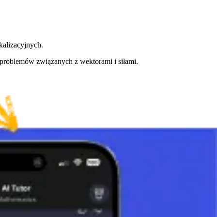
alizacyjnych.
 problemów związanych z wektorami i siłami.
nych. Ich wszechstronne zastosowanie i połączenie z różnymi
cznych. Badanie i używanie funkcji trygonometrycznych są kluczowe
ie funkcji trygonometrycznych otwiera drzwi do szerokiego zakresu