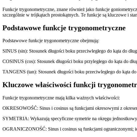
Funkcje trygonometryczne, znane również jako funkcje goniometrycz
szczególnie w trójkątach prostokątnych. Te funkcje są kluczowe i st
Podstawowe funkcje trygonometryczne
Podstawowe funkcje trygonometryczne obejmują:
SINUS (sin): Stosunek długości boku przeciwległego do kąta do dług
COSINUS (cos): Stosunek długości boku przyległego do kąta do dług
TANGENS (tan): Stosunek długości boku przeciwległego do kąta do dł
Kluczowe właściwości funkcji trygonomet
Funkcje trygonometryczne mają kilka ważnych właściwości:
OKRESOWOŚĆ: Sinus i cosinus są funkcjami okresowymi z okresem 2
SYMETRIA: Wykazują specyficzne symetrie na okręgu jednostkowym, 
OGRANICZONOŚĆ: Sinus i cosinus są funkcjami ograniczonymi; ich w