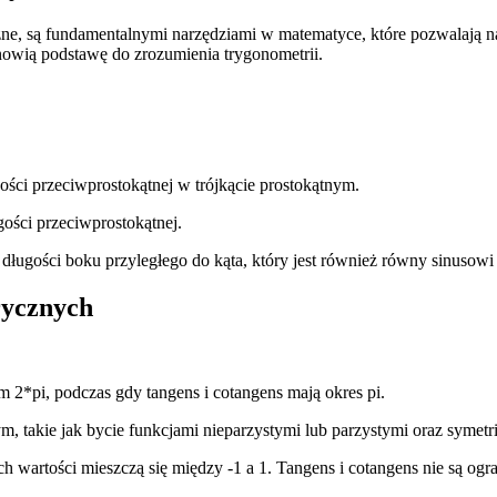
ne, są fundamentalnymi narzędziami w matematyce, które pozwalają na 
anowią podstawę do zrozumienia trygonometrii.
ości przeciwprostokątnej w trójkącie prostokątnym.
ości przeciwprostokątnej.
ugości boku przyległego do kąta, który jest również równy sinusowi 
rycznych
*pi, podczas gdy tangens i cotangens mają okres pi.
takie jak bycie funkcjami nieparzystymi lub parzystymi oraz symetr
artości mieszczą się między -1 a 1. Tangens i cotangens nie są ogra