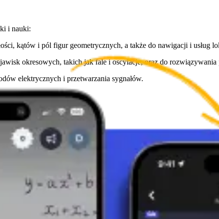
i i nauki:
ątów i pól figur geometrycznych, a także do nawigacji i usług lok
wisk okresowych, takich jak fale i oscylacje, oraz do rozwiązywania
dów elektrycznych i przetwarzania sygnałów.
skich.
 na precyzyjną analizę i zrozumienie zjawisk geometrycznych i fizycz
arzędzi w matematyce, naukach przyrodniczych i dyscyplinach techni
wiązań inżynieryjnych, co potwierdza ich ogromną wartość. Zrozumien
ję fundamentalnych praw natury.