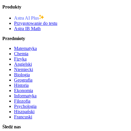
Produkty
Astra AI Plus
Przygotowanie do testu
Astra IB Math
Przedmioty
Matematyka
Chemia
Fizyka
Angielski
Niemiecki
Biologia
Geografia
Historia
Ekonomia
Informatyka
Filozofia
Psychologia
Hiszpański
Francuski
Śledź nas