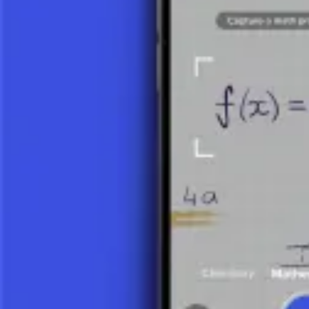
Funkcje trygonometryczne
Czym jest trygonometria?
3 minuty
Funkcje trygonometryczne - podstawy
9 minut
Funkcje trygonometryczne - przykład
10 minut
Związki między funkcjami trygonometrycznymi (tożsamości trygono
8 minut
Czym są sinus i cosinus?