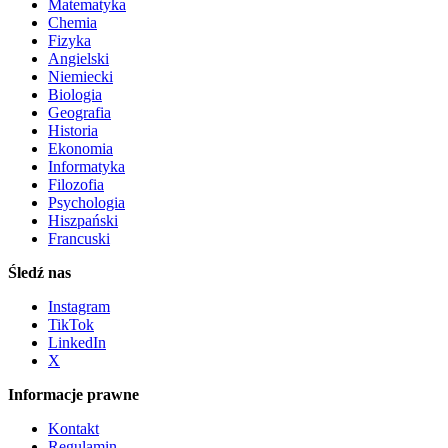
Matematyka
Chemia
Fizyka
Angielski
Niemiecki
Biologia
Geografia
Historia
Ekonomia
Informatyka
Filozofia
Psychologia
Hiszpański
Francuski
Śledź nas
Instagram
TikTok
LinkedIn
X
Informacje prawne
Kontakt
Regulamin