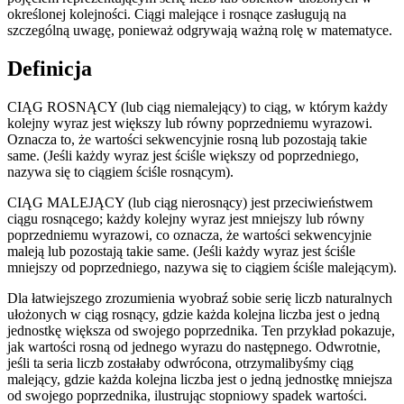
określonej kolejności. Ciągi malejące i rosnące zasługują na
szczególną uwagę, ponieważ odgrywają ważną rolę w matematyce.
Definicja
CIĄG ROSNĄCY (lub ciąg niemalejący) to ciąg, w którym każdy
kolejny wyraz jest większy lub równy poprzedniemu wyrazowi.
Oznacza to, że wartości sekwencyjnie rosną lub pozostają takie
same. (Jeśli każdy wyraz jest ściśle większy od poprzedniego,
nazywa się to ciągiem ściśle rosnącym).
CIĄG MALEJĄCY (lub ciąg nierosnący) jest przeciwieństwem
ciągu rosnącego; każdy kolejny wyraz jest mniejszy lub równy
poprzedniemu wyrazowi, co oznacza, że wartości sekwencyjnie
maleją lub pozostają takie same. (Jeśli każdy wyraz jest ściśle
mniejszy od poprzedniego, nazywa się to ciągiem ściśle malejącym).
Dla łatwiejszego zrozumienia wyobraź sobie serię liczb naturalnych
ułożonych w ciąg rosnący, gdzie każda kolejna liczba jest o jedną
jednostkę większa od swojego poprzednika. Ten przykład pokazuje,
jak wartości rosną od jednego wyrazu do następnego. Odwrotnie,
jeśli ta seria liczb zostałaby odwrócona, otrzymalibyśmy ciąg
malejący, gdzie każda kolejna liczba jest o jedną jednostkę mniejsza
od swojego poprzednika, ilustrując stopniowy spadek wartości.