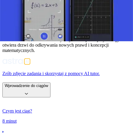
Podsumowanie
Ciągi malejące i rosnące są fundamentalnymi pojęciami, które
umożliwiają głębsze zrozumienie zasad matematycznych i ich
zastosowania w praktycznych problemach. Ich zrozumienie jest
niezbędne dla studentów i profesjonalistów zajmujących się
analizami i badaniami matematycznymi. Eksploracja tych ciągów
otwiera drzwi do odkrywania nowych prawd i koncepcji
matematycznych.
Zrób zdjęcie zadania i skorzystaj z pomocy AI tutor.
Wprowadzenie do ciągów
Czym jest ciąg?
8 minut