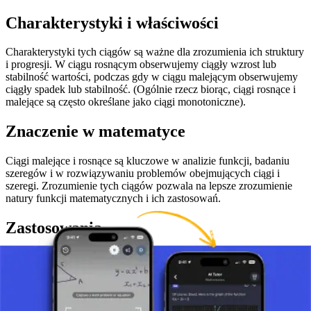
Charakterystyki i właściwości
Charakterystyki tych ciągów są ważne dla zrozumienia ich struktury
i progresji. W ciągu rosnącym obserwujemy ciągły wzrost lub
stabilność wartości, podczas gdy w ciągu malejącym obserwujemy
ciągły spadek lub stabilność. (Ogólnie rzecz biorąc, ciągi rosnące i
malejące są często określane jako ciągi monotoniczne).
Znaczenie w matematyce
Ciągi malejące i rosnące są kluczowe w analizie funkcji, badaniu
szeregów i w rozwiązywaniu problemów obejmujących ciągi i
szeregi. Zrozumienie tych ciągów pozwala na lepsze zrozumienie
natury funkcji matematycznych i ich zastosowań.
Zastosowania
Ciągi rosnące i malejące znajdują się w różnych dyscyplinach
matematycznych, w tym w algebrze i matematyce finansowej. Są
używane w określaniu granic funkcji, w badaniu zbieżności
szeregów i w analizowaniu modeli ekonomicznych i finansowych.