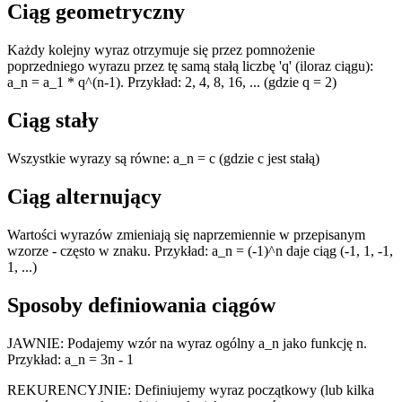
Ciąg geometryczny
Każdy kolejny wyraz otrzymuje się przez pomnożenie
poprzedniego wyrazu przez tę samą stałą liczbę 'q' (iloraz ciągu):
a_n = a_1 * q^(n-1). Przykład: 2, 4, 8, 16, ... (gdzie q = 2)
Ciąg stały
Wszystkie wyrazy są równe: a_n = c (gdzie c jest stałą)
Ciąg alternujący
Wartości wyrazów zmieniają się naprzemiennie w przepisanym
wzorze - często w znaku. Przykład: a_n = (-1)^n daje ciąg (-1, 1, -1,
1, ...)
Sposoby definiowania ciągów
JAWNIE: Podajemy wzór na wyraz ogólny a_n jako funkcję n.
Przykład: a_n = 3n - 1
REKURENCYJNIE: Definiujemy wyraz początkowy (lub kilka