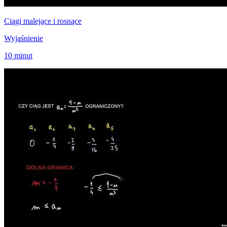
Ciągi malejące i rosnące
Wyjaśnienie
10 minut