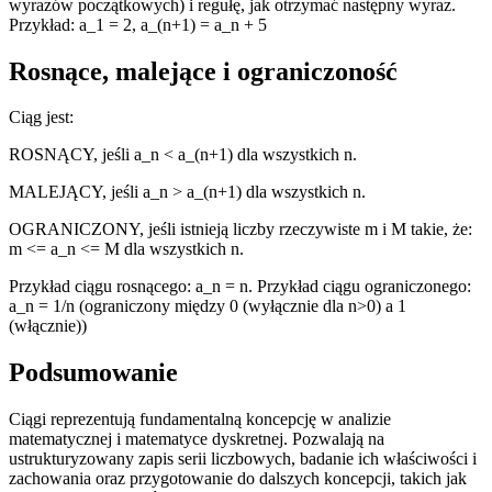
wyrazów początkowych) i regułę, jak otrzymać następny wyraz.
Przykład: a_1 = 2, a_(n+1) = a_n + 5
Rosnące, malejące i ograniczoność
Ciąg jest:
ROSNĄCY, jeśli a_n < a_(n+1) dla wszystkich n.
MALEJĄCY, jeśli a_n > a_(n+1) dla wszystkich n.
OGRANICZONY, jeśli istnieją liczby rzeczywiste m i M takie, że:
m <= a_n <= M dla wszystkich n.
Przykład ciągu rosnącego: a_n = n. Przykład ciągu ograniczonego:
a_n = 1/n (ograniczony między 0 (wyłącznie dla n>0) a 1
(włącznie))
Podsumowanie
Ciągi reprezentują fundamentalną koncepcję w analizie
matematycznej i matematyce dyskretnej. Pozwalają na
ustrukturyzowany zapis serii liczbowych, badanie ich właściwości i
zachowania oraz przygotowanie do dalszych koncepcji, takich jak