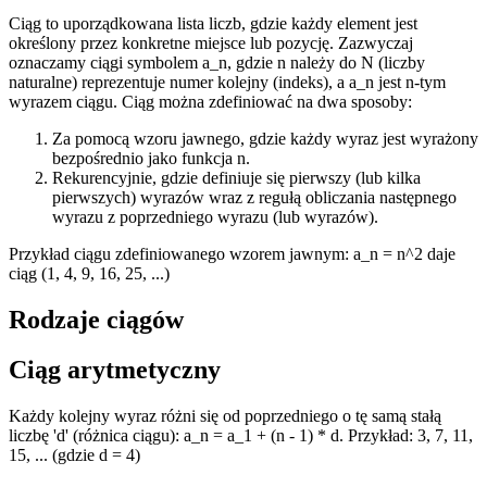
Ciąg to uporządkowana lista liczb, gdzie każdy element jest
określony przez konkretne miejsce lub pozycję. Zazwyczaj
oznaczamy ciągi symbolem a_n, gdzie n należy do N (liczby
naturalne) reprezentuje numer kolejny (indeks), a a_n jest n-tym
wyrazem ciągu. Ciąg można zdefiniować na dwa sposoby:
Za pomocą wzoru jawnego, gdzie każdy wyraz jest wyrażony
bezpośrednio jako funkcja n.
Rekurencyjnie, gdzie definiuje się pierwszy (lub kilka
pierwszych) wyrazów wraz z regułą obliczania następnego
wyrazu z poprzedniego wyrazu (lub wyrazów).
Przykład ciągu zdefiniowanego wzorem jawnym: a_n = n^2 daje
ciąg (1, 4, 9, 16, 25, ...)
Rodzaje ciągów
Ciąg arytmetyczny
Każdy kolejny wyraz różni się od poprzedniego o tę samą stałą
liczbę 'd' (różnica ciągu): a_n = a_1 + (n - 1) * d. Przykład: 3, 7, 11,
15, ... (gdzie d = 4)