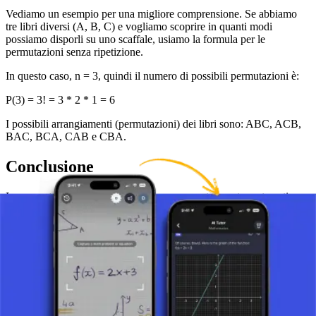
Vediamo un esempio per una migliore comprensione. Se abbiamo
tre libri diversi (A, B, C) e vogliamo scoprire in quanti modi
possiamo disporli su uno scaffale, usiamo la formula per le
permutazioni senza ripetizione.
In questo caso, n = 3, quindi il numero di possibili permutazioni è:
P(3) = 3! = 3 * 2 * 1 = 6
I possibili arrangiamenti (permutazioni) dei libri sono: ABC, ACB,
BAC, BCA, CAB e CBA.
Conclusione
Le permutazioni senza ripetizione sono uno strumento matematico
base ma potente con molte applicazioni sia nella teoria che nella
pratica. Comprendere questo concetto è cruciale per studenti di
matematica e chiunque sia coinvolto nell'analisi di diversi tipi di
arrangiamenti. Questo concetto non solo risolve problemi complessi
ma promuove anche il pensiero logico e una comprensione più
profonda dei principi matematici.