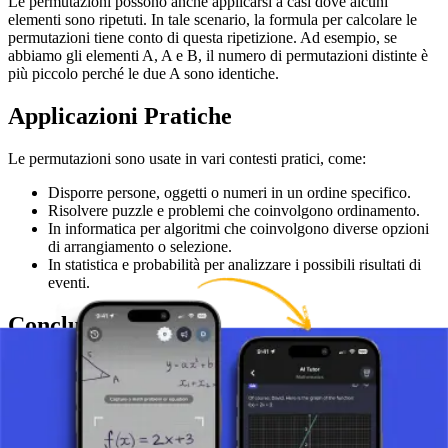
Le permutazioni possono anche applicarsi a casi dove alcuni
elementi sono ripetuti. In tale scenario, la formula per calcolare le
permutazioni tiene conto di questa ripetizione. Ad esempio, se
abbiamo gli elementi A, A e B, il numero di permutazioni distinte è
più piccolo perché le due A sono identiche.
Applicazioni Pratiche
Le permutazioni sono usate in vari contesti pratici, come:
Disporre persone, oggetti o numeri in un ordine specifico.
Risolvere puzzle e problemi che coinvolgono ordinamento.
In informatica per algoritmi che coinvolgono diverse opzioni
di arrangiamento o selezione.
In statistica e probabilità per analizzare i possibili risultati di
eventi.
Conclusione
Le permutazioni sono un concetto fondamentale nella combinatoria
che consente a matematici e scienziati di calcolare accuratamente il
numero di possibili arrangiamenti. Comprendere questo concetto è
importante per studenti e professionisti in matematica, informatica,
statistica e altre discipline correlate. Queste tecniche sono