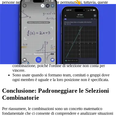
persone nell'ordine B, C e A. Nelle permutazioni, tuttavia, queste
sarebbero contate come selezioni diverse.
Applicazioni delle Combinazioni
Le combinazioni sono ampiamente usate in varie applicazioni
matematiche e pratiche:
In statistica, sono cruciali per calcolare la probabilità di eventi
dove l'ordine non è importante.
Sono anche significative nella teoria dei grafi, dove vengono
analizzate combinazioni di connessioni tra nodi.
Pensa alle lotterie, dove i numeri estratti formano una
combinazione, poiché l'ordine di selezione non conta per
vincere.
Sono usate quando si formano team, comitati o gruppi dove
ogni membro è uguale e la loro posizione non è specificata.
Conclusione: Padroneggiare le Selezioni
Combinatorie
Per riassumere, le combinazioni sono un concetto matematico
fondamentale che ci consente di comprendere e analizzare situazioni