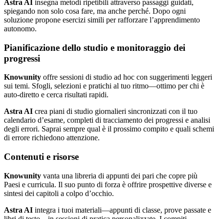
Astra AI
insegna metodi ripetibili attraverso passaggi guidati,
spiegando non solo cosa fare, ma anche perché. Dopo ogni
soluzione propone esercizi simili per rafforzare l’apprendimento
autonomo.
Pianificazione dello studio e monitoraggio dei
progressi
Knowunity
offre sessioni di studio ad hoc con suggerimenti leggeri
sui temi. Sfogli, selezioni e pratichi al tuo ritmo—ottimo per chi è
auto-diretto e cerca risultati rapidi.
Astra AI
crea piani di studio giornalieri sincronizzati con il tuo
calendario d’esame, completi di tracciamento dei progressi e analisi
degli errori. Saprai sempre qual è il prossimo compito e quali schemi
di errore richiedono attenzione.
Contenuti e risorse
Knowunity
vanta una libreria di appunti dei pari che copre più
Paesi e curricula. Il suo punto di forza è offrire prospettive diverse e
sintesi dei capitoli a colpo d’occhio.
Astra AI
integra i tuoi materiali—appunti di classe, prove passate e
libri di testo—in sessioni di pratica personalizzate. I compiti