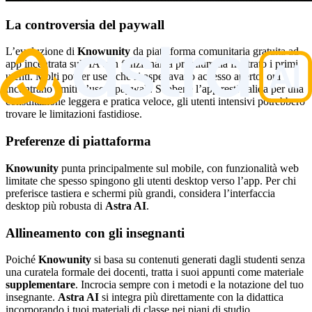
La controversia del paywall
L’evoluzione di
Knowunity
da piattaforma comunitaria gratuita ad
app incentrata sull’IA con funzionalità premium ha frustrato i primi
utenti. Molti power user, che si aspettavano accesso aperto, ora
incontrano limiti d’uso e paywall. Sebbene l’app resti valida per una
consultazione leggera e pratica veloce, gli utenti intensivi potrebbero
trovare le limitazioni fastidiose.
Preferenze di piattaforma
Knowunity
punta principalmente sul mobile, con funzionalità web
limitate che spesso spingono gli utenti desktop verso l’app. Per chi
preferisce tastiera e schermi più grandi, considera l’interfaccia
desktop più robusta di
Astra AI
.
Allineamento con gli insegnanti
Poiché
Knowunity
si basa su contenuti generati dagli studenti senza
una curatela formale dei docenti, tratta i suoi appunti come materiale
supplementare
. Incrocia sempre con i metodi e la notazione del tuo
insegnante.
Astra AI
si integra più direttamente con la didattica
incorporando i tuoi materiali di classe nei piani di studio.