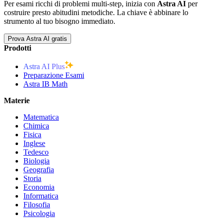
Per esami ricchi di problemi multi-step, inizia con
Astra AI
per
costruire presto abitudini metodiche. La chiave è abbinare lo
strumento al tuo bisogno immediato.
Prova Astra AI gratis
Prodotti
Astra AI Plus
Preparazione Esami
Astra IB Math
Materie
Matematica
Chimica
Fisica
Inglese
Tedesco
Biologia
Geografia
Storia
Economia
Informatica
Filosofia
Psicologia