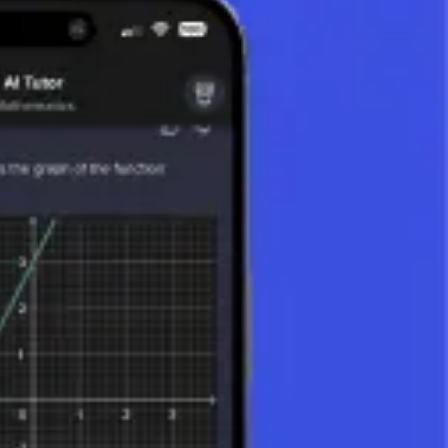
Este es el método
 + 2(-3) = x² − 3x + 2x − 6 = x² − x − 6
s algebraicas. Ordenar, comparar y expandir permiten un trabajo