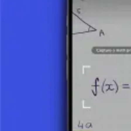
combinando términos semejantes (términos con la misma potencia de l
fundamental para manejar los productos de expresiones polinómicas, 
Conclusión
Comprender los tipos básicos y las reglas de notación para estas expr
sistemático con expresiones y preparan para operaciones más complejas 
Haz una foto de tu tarea y utiliza el tutor de IA.
Gráfica de un Polinomio
Ceros de un Polinomio
Introducción a los Polinomios