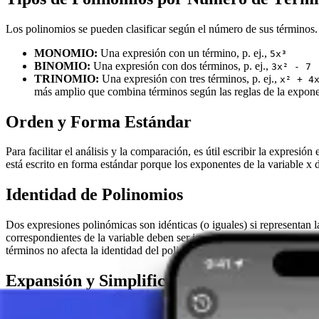
Los polinomios se pueden clasificar según el número de sus términos. 
MONOMIO:
Una expresión con un término, p. ej.,
5x³
BINOMIO:
Una expresión con dos términos, p. ej.,
3x² - 7
TRINOMIO:
Una expresión con tres términos, p. ej.,
x² + 4
más amplio que combina términos según las reglas de la exponen
Orden y Forma Estándar
Para facilitar el análisis y la comparación, es útil escribir la expresión
está escrito en forma estándar porque los exponentes de la variable x
Identidad de Polinomios
Dos expresiones polinómicas son idénticas (o iguales) si representan l
correspondientes de la variable deben ser iguales. Por ejemplo:
4x³ +
términos no afecta la identidad del polinomio, solo los valores de los 
Expansión y Simplificación
La expansión implica multiplicar las expresiones polinómicas. Por ejem