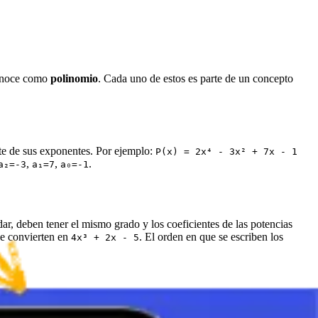
conoce como
polinomio
. Cada uno de estos es parte de un concepto
te de sus exponentes. Por ejemplo:
P(x) = 2x⁴ - 3x² + 7x - 1
,
,
.
a₂=-3
a₁=7
a₀=-1
ar, deben tener el mismo grado y los coeficientes de las potencias
se convierten en
. El orden en que se escriben los
4x³ + 2x - 5
plica por cada término de la otra. El resultado luego se simplifica