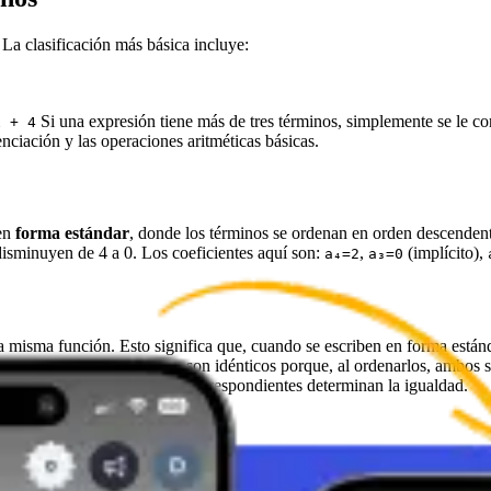
La clasificación más básica incluye:
Si una expresión tiene más de tres términos, simplemente se le 
x + 4
ciación y las operaciones aritméticas básicas.
 en
forma estándar
, donde los términos se ordenan en orden descenden
 disminuyen de 4 a 0. Los coeficientes aquí son:
,
(implícito),
a₄=2
a₃=0
a misma función. Esto significa que, cuando se escriben en forma estánd
y
son idénticos porque, al ordenarlos, ambos 
 2x - 5
2x + 4x³ - 5
coeficientes y sus potencias correspondientes determinan la igualdad.
plo, al multiplicar dos binomios, cada término de una expresión se multi