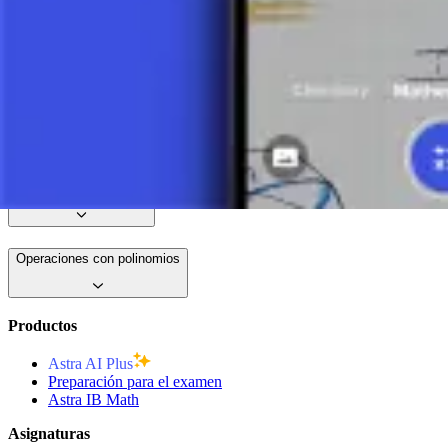
¿Qué es un Polinomio? (Parte 1)
7 minutos
¿Qué es un Polinomio? (Parte 2)
8 minutos
Ceros de un Polinomio
Operaciones con polinomios
Productos
Astra AI Plus
Preparación para el examen
Astra IB Math
Asignaturas