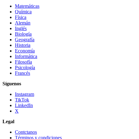
Matemáticas
Química
Física
Alemán
Inglés
Biología
Geografía
Historia
Economía
Informática
Filosofía
Psicología
Francés
Síguenos
Instagram
TikTok
LinkedIn
X
Legal
Contctanos
Términos y condiciones