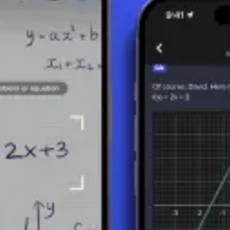
a variable). Por ejemplo:
(x + 2)(x − 3) = x(x) + x(-3) + 2(x)
lo que conduce a un polinomio en forma estándar.
esiones es un paso esencial para un mayor tratamiento de las estructura
como la división, la factorización o el análisis de gráficas.