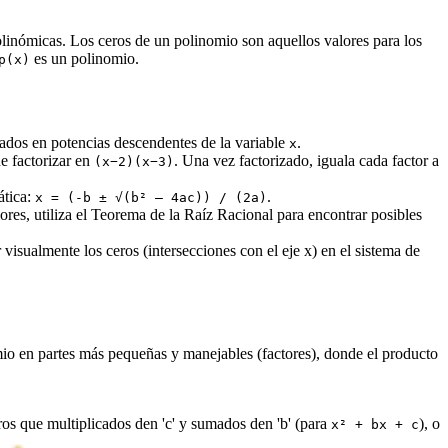
olinómicas. Los ceros de un polinomio son aquellos valores para los
es un polinomio.
p(x)
ados en potencias descendentes de la variable
.
x
e factorizar en
. Una vez factorizado, iguala cada factor a
(x−2)(x−3)
ática:
.
x = (-b ± √(b² – 4ac)) / (2a)
res, utiliza el Teorema de la Raíz Racional para encontrar posibles
visualmente los ceros (intersecciones con el eje x) en el sistema de
io en partes más pequeñas y manejables (factores), donde el producto
os que multiplicados den 'c' y sumados den 'b' (para
), o
x² + bx + c