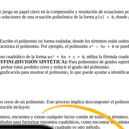
ue juega un papel clave en la comprensión y resolución de ecuaciones p
las soluciones de una ecuación polinómica de la forma
, donde
p(x) = 0
Escribe el polinomio en forma estándar, donde los términos están orden
 factoriza el polinomio. Por ejemplo, el polinomio
se pued
x² – 5x + 6
 un cuadrático de la forma
, utiliza la fórmula cuadr
ax² + bx + c = 0
FINI (DIVISIÓN SINTÉTICA):
Para polinomios de grados superio
 probar estos posibles ceros y reducir el grado del polinomio.
raficación para mostrar el polinomio, lo que puede ayudar a identificar 
os ceros de un polinomio. Este proceso implica descomponer el polinom
ización incluyen:
mero, encuentra y extrae cualquier factor común de todos los términos.
étodos para factorizar trinomios cuadráticos, como encontrar dos númer
truir los factores. Completar el cuadrado es otro método.