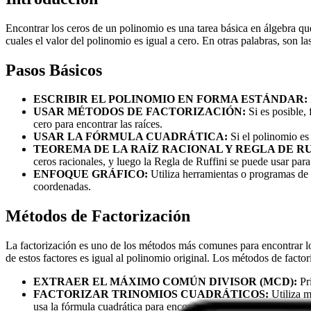
Encontrar los ceros de un polinomio es una tarea básica en álgebra q
cuales el valor del polinomio es igual a cero. En otras palabras, son 
Pasos Básicos
ESCRIBIR EL POLINOMIO EN FORMA ESTÁNDAR:
USAR MÉTODOS DE FACTORIZACIÓN:
Si es posible,
cero para encontrar las raíces.
USAR LA FÓRMULA CUADRÁTICA:
Si el polinomio es
TEOREMA DE LA RAÍZ RACIONAL Y REGLA DE RUF
ceros racionales, y luego la Regla de Ruffini se puede usar para
ENFOQUE GRÁFICO:
Utiliza herramientas o programas de g
coordenadas.
Métodos de Factorización
La factorización es uno de los métodos más comunes para encontrar l
de estos factores es igual al polinomio original. Los métodos de factor
EXTRAER EL MÁXIMO COMÚN DIVISOR (MCD):
Pri
FACTORIZAR TRINOMIOS CUADRÁTICOS:
Utiliza m
usa la fórmula cuadrática para encontrar las raíces y luego cons