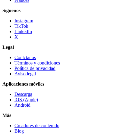
Francés
Síguenos
Instagram
TikTok
LinkedIn
X
Legal
Contctanos
Términos y condiciones
Política de privacidad
Aviso legal
Aplicaciones móviles
Descarga
iOS (Apple)
Android
Más
Creadores de contenido
Blog