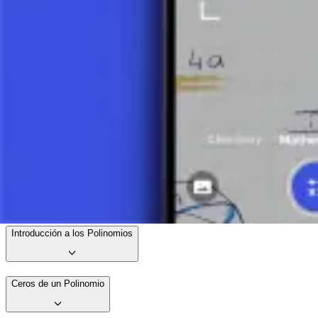
Haz una foto de tu tarea y utiliza el tutor de IA.
Gráfica de un Polinomio
Ceros de un Polinomio
¿Cómo Encontrar los Ceros de un Polinomio?
10 minutos
Introducción a los Polinomios
Ceros de un Polinomio