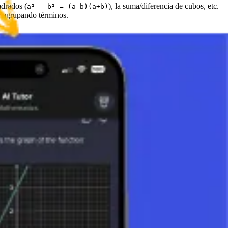
adrados (
), la suma/diferencia de cubos, etc.
a² - b² = (a-b)(a+b)
r agrupando términos.
 sus coeficientes. Buscamos "candidatos" para posibles ceros
 (probando posibles ceros) y para dividir polinomios, lo que puede
ero.
doras gráficas, podemos dibujar el polinomio y encontrar visualmente
aturales. Comprender y utilizar diversas técnicas, desde la
to permite la resolución de problemas del mundo real, desde el análisis