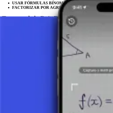
USAR FÓRMULAS BINOMIALES ESPECIALES (IDE
FACTORIZAR POR AGRUPACIÓN:
Para polinomios con 
Teorema de la Raíz Racional y Regla de Ruf
Para polinomios de grados superiores, encontrar los ceros puede ser m
TEOREMA DE LA RAÍZ RACIONAL:
Este teorema nos p
considerando los factores del término constante divididos por los
REGLA DE RUFFINI (DIVISIÓN SINTÉTICA):
Este alg
ayudar a encontrar los ceros de polinomios de grado superior a
Enfoque Gráfico
La representación gráfica de un polinomio puede ser útil para identi
los puntos donde la gráfica cruza el eje x, que son los ceros del polin
Conclusión
Encontrar los ceros de un polinomio es una habilidad clave en álgebra 
factorización hasta el uso de herramientas gráficas, permite la resolu
del movimiento hasta la optimización de funciones.