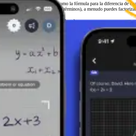
NTIDADES NOTABLES):
Como la fórmula para la diferencia de cu
múltiples términos (p. ej., cuatro términos), a menudo puedes factoriza
fini (División Sintética)
ás complejo. En este caso, puedes usar:
ermite probar posibles ceros racionales de un polinomio basándonos en
 factores del coeficiente principal.
oritmo es útil para evaluar rápidamente un polinomio en un cierto valor
l reducirlos a polinomios de menor grado una vez que se encuentra un c
ficar visualmente los ceros. Usando programas de computadora o calcula
omio.
y tiene importantes aplicaciones en matemáticas, ingeniería y ciencias n
ción efectiva de ecuaciones polinómicas. En la práctica, este conocimien