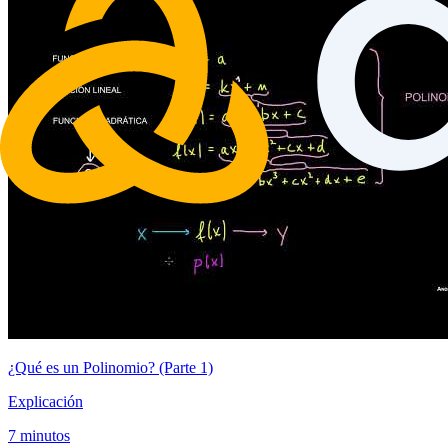
¿Qué es un Polinomio? (Parte 1)
Explicación
7 minutos