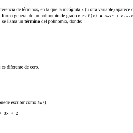
erencia de términos, en la que la incógnita
(u otra variable) aparece 
x
 forma general de un polinomio de grado
es:
n
P(x) = aₙxⁿ + aₙ₋₁x
se llama un
término
del polinomio, donde:
ᵏ
 es diferente de cero.
puede escribir como
)
5x⁰
+ 3x + 2