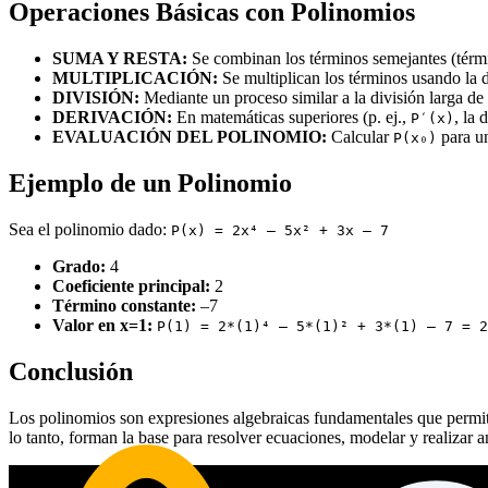
Operaciones Básicas con Polinomios
SUMA Y RESTA:
Se combinan los términos semejantes (térmi
MULTIPLICACIÓN:
Se multiplican los términos usando la d
DIVISIÓN:
Mediante un proceso similar a la división larga d
DERIVACIÓN:
En matemáticas superiores (p. ej.,
, la 
P′(x)
EVALUACIÓN DEL POLINOMIO:
Calcular
para 
P(x₀)
Ejemplo de un Polinomio
Sea el polinomio dado:
P(x) = 2x⁴ – 5x² + 3x – 7
Grado:
4
Coeficiente principal:
2
Término constante:
–7
Valor en x=1:
P(1) = 2*(1)⁴ – 5*(1)² + 3*(1) – 7 = 2
Conclusión
Los polinomios son expresiones algebraicas fundamentales que permiten
lo tanto, forman la base para resolver ecuaciones, modelar y realizar 