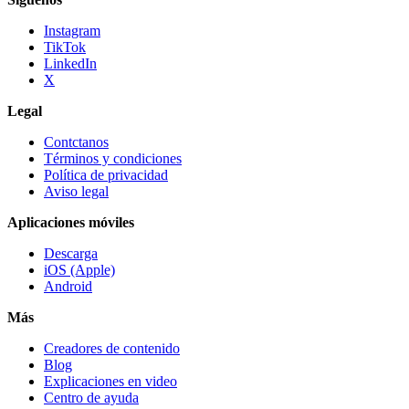
Instagram
TikTok
LinkedIn
X
Legal
Contctanos
Términos y condiciones
Política de privacidad
Aviso legal
Aplicaciones móviles
Descarga
iOS (Apple)
Android
Más
Creadores de contenido
Blog
Explicaciones en video
Centro de ayuda