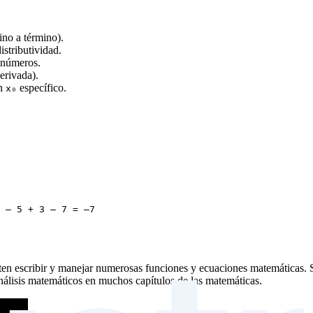
no a término).
istributividad.
e números.
derivada).
un
específico.
x₀
 – 5 + 3 – 7 = –7
 escribir y manejar numerosas funciones y ecuaciones matemáticas. Su e
análisis matemáticos en muchos capítulos de las matemáticas.