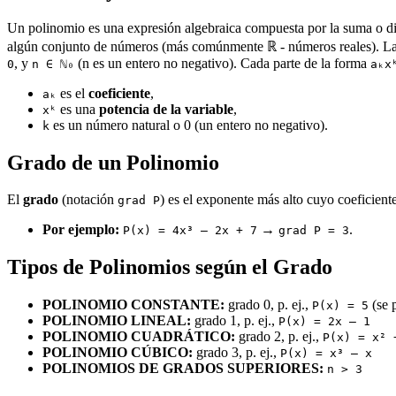
Un polinomio es una expresión algebraica compuesta por la suma o dif
algún conjunto de números (más comúnmente ℝ - números reales). La
, y
(n es un entero no negativo). Cada parte de la forma
0
n ∈ ℕ₀
aₖx
es el
coeficiente
,
aₖ
es una
potencia de la variable
,
xᵏ
es un número natural o 0 (un entero no negativo).
k
Grado de un Polinomio
El
grado
(notación
) es el exponente más alto cuyo coeficiente
grad P
Por ejemplo:
→
.
P(x) = 4x³ – 2x + 7
grad P = 3
Tipos de Polinomios según el Grado
POLINOMIO CONSTANTE:
grado 0, p. ej.,
(se 
P(x) = 5
POLINOMIO LINEAL:
grado 1, p. ej.,
P(x) = 2x – 1
POLINOMIO CUADRÁTICO:
grado 2, p. ej.,
P(x) = x² 
POLINOMIO CÚBICO:
grado 3, p. ej.,
P(x) = x³ – x
POLINOMIOS DE GRADOS SUPERIORES:
n > 3