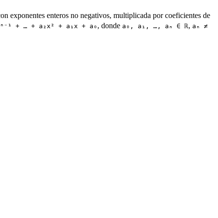
con exponentes enteros no negativos, multiplicada por coeficientes de
, donde
,
ⁿ⁻¹ + … + a₂x² + a₁x + a₀
a₀, a₁, …, aₙ ∈ ℝ
aₙ ≠