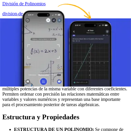
División de Polinomios
division-de-polinomios
Ver detalles
Introducción y Conceptos Básicos de los
Polinomios
Los polinomios son una de las estructuras fundamentales en el
cálculo algebraico, ya que permiten la notación y el procesamiento
de expresiones matemáticas con múltiples términos, donde aparecen
variables y sus potencias. Los polinomios representan formas
extendidas de expresiones en las que se combinan sumas de
múltiples potencias de la misma variable con diferentes coeficientes.
Permiten ordenar con precisión las relaciones matemáticas entre
variables y valores numéricos y representan una base importante
para el procesamiento posterior de tareas algebraicas.
Estructura y Propiedades
ESTRUCTURA DE UN POLINOMIO:
Se compone de