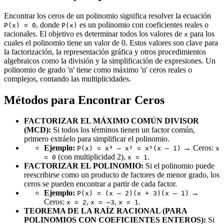
Encontrar los ceros de un polinomio significa resolver la ecuación
, donde
es un polinomio con coeficientes reales o
P(x) = 0
P(x)
racionales. El objetivo es determinar todos los valores de
para los
x
cuales el polinomio tiene un valor de 0. Estos valores son clave para
la factorización, la representación gráfica y otros procedimientos
algebraicos como la división y la simplificación de expresiones. Un
polinomio de grado 'n' tiene como máximo 'n' ceros reales o
complejos, contando las multiplicidades.
Métodos para Encontrar Ceros
FACTORIZAR EL MÁXIMO COMÚN DIVISOR
(MCD):
Si todos los términos tienen un factor común,
primero extráelo para simplificar el polinomio.
Ejemplo:
→ Ceros:
P(x) = x³ – x² = x²(x – 1)
x
(con multiplicidad 2),
.
= 0
x = 1
FACTORIZAR EL POLINOMIO:
Si el polinomio puede
reescribirse como un producto de factores de menor grado, los
ceros se pueden encontrar a partir de cada factor.
Ejemplo:
→
P(x) = (x – 2)(x + 3)(x – 1)
Ceros:
,
,
.
x = 2
x = –3
x = 1
TEOREMA DE LA RAÍZ RACIONAL (PARA
POLINOMIOS CON COEFICIENTES ENTEROS):
Si