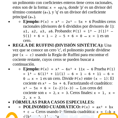
un polinomio con coeficientes enteros tiene ceros racionales,
estos son de la forma:
, donde 'p' es un divisor del
x = ±p/q
término constante (
), y 'q' es un divisor del coeficiente
a₀
principal (
).
aₙ
Ejemplo:
Posibles ceros
P(x) = x³ – 2x² – 5x + 6
racionales (divisores de 6 divididos por divisores de 1):
. Probando:
±1, ±2, ±3, ±6
P(1) = 1³ – 2(1)² –
→
es un
5(1) + 6 = 1 – 2 – 5 + 6 = 0
x = 1
cero.
REGLA DE RUFFINI (DIVISIÓN SINTÉTICA):
Una
vez que se conoce un cero 'c', el polinomio puede dividirse
por
usando la Regla de Ruffini para encontrar el
(x – c)
cociente restante, cuyos ceros se pueden buscar a
continuación.
Ejemplo:
Prueba
P(x) = x³ – 6x² + 11x – 6
P(1)
= 1³ – 6(1)² + 11(1) – 6 = 1 – 6 + 11 – 6 =
→
es un cero. Divide
entre
: El
0
x = 1
P(x)
(x – 1)
cociente es
. Factorizando el cuadrático:
x² – 5x + 6
→ Los ceros del
x² – 5x + 6 = (x-2)(x-3)
cociente son
,
. Ceros finales:
x = 2
x = 3
x = 1, x =
.
2, x = 3
FÓRMULAS PARA CASOS ESPECIALES:
POLINOMIO CUADRÁTICO:
P(x) = ax² + bx
→ Ceros usando la fórmula cuadrática:
+ c
x = (–b ±
√(b² – 4ac)) / 2a