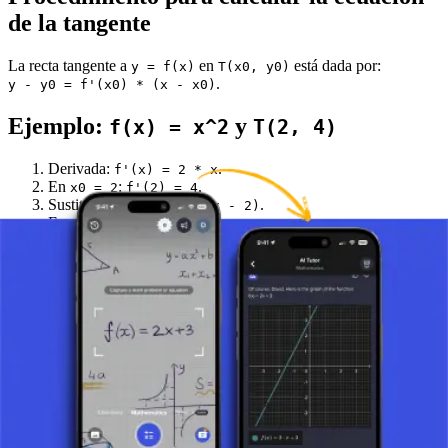
de la tangente
La recta tangente a
en
está dada por:
y = f(x)
T(x0, y0)
.
y - y0 = f'(x0) * (x - x0)
Ejemplo:
y
f(x) = x^2
T(2, 4)
Derivada:
.
f'(x) = 2 * x
En
:
.
x0 = 2
f'(2) = 4
Sustituir:
.
y - 4 = 4 * (x - 2)
Forma simplificada:
.
y = 4 * x - 4
Puntos clave
La tangente en T toca la curva en T y tiene la misma
pendiente allí.
Para hallar su ecuación se necesita la derivada en el punto de
tangencia.
Fórmula:
.
y - y0 = f'(x0) * (x - x0)