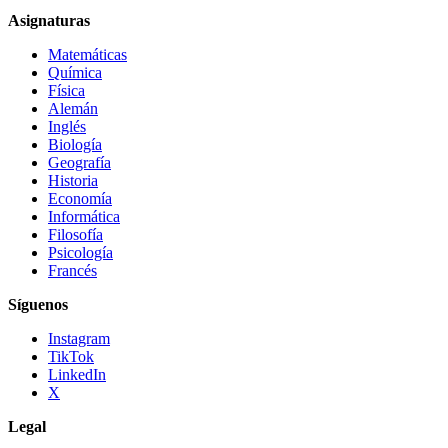
Asignaturas
Matemáticas
Química
Física
Alemán
Inglés
Biología
Geografía
Historia
Economía
Informática
Filosofía
Psicología
Francés
Síguenos
Instagram
TikTok
LinkedIn
X
Legal