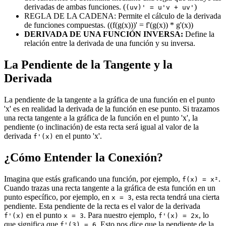
derivadas de ambas funciones. (
)
(uv)' = u'v + uv'
REGLA DE LA CADENA: Permite el cálculo de la derivada
de funciones compuestas. ((f(g(x)))' = f'(g(x)) * g'(x))
DERIVADA DE UNA FUNCIÓN INVERSA:
Define la
relación entre la derivada de una función y su inversa.
La Pendiente de la Tangente y la
Derivada
La pendiente de la tangente a la gráfica de una función en el punto
'x' es en realidad la derivada de la función en ese punto. Si trazamos
una recta tangente a la gráfica de la función en el punto 'x', la
pendiente (o inclinación) de esta recta será igual al valor de la
derivada
en el punto 'x'.
f'(x)
¿Cómo Entender la Conexión?
Imagina que estás graficando una función, por ejemplo,
.
f(x) = x²
Cuando trazas una recta tangente a la gráfica de esta función en un
punto específico, por ejemplo, en
, esta recta tendrá una cierta
x = 3
pendiente. Esta pendiente de la recta es el valor de la derivada
en el punto
. Para nuestro ejemplo,
, lo
f'(x)
x = 3
f'(x) = 2x
que significa que
. Esto nos dice que la pendiente de la
f'(3) = 6