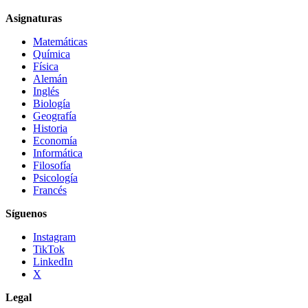
Asignaturas
Matemáticas
Química
Física
Alemán
Inglés
Biología
Geografía
Historia
Economía
Informática
Filosofía
Psicología
Francés
Síguenos
Instagram
TikTok
LinkedIn
X
Legal