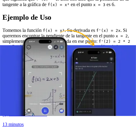
tangente a la gráfica de
en el punto
es 6.
f(x) = x²
x = 3
Ejemplo de Uso
Tomemos la función
. Su derivada es
. Si
f(x) = x²
f'(x) = 2x
queremos encontrar la pendiente de la tangente en el punto
,
x = 2
simplemente calculamos la derivada en ese punto:
f'(2) = 2 * 2
. Por lo tanto, la pendiente de la tangente a la gráfica de la
= 4
función
en el punto
es 4.
f(x) = x²
x = 2
Haz una foto de tu tarea y utiliza el tutor de IA.
Definición de la Derivada
¿Qué es una Derivada?
13 minutos