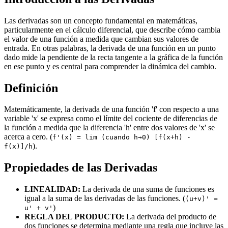
Las derivadas son un concepto fundamental en matemáticas,
particularmente en el cálculo diferencial, que describe cómo cambia
el valor de una función a medida que cambian sus valores de
entrada. En otras palabras, la derivada de una función en un punto
dado mide la pendiente de la recta tangente a la gráfica de la función
en ese punto y es central para comprender la dinámica del cambio.
Definición
Matemáticamente, la derivada de una función 'f' con respecto a una
variable 'x' se expresa como el límite del cociente de diferencias de
la función a medida que la diferencia 'h' entre dos valores de 'x' se
acerca a cero. (
f'(x) = lim (cuando h→0) [f(x+h) -
).
f(x)]/h
Propiedades de las Derivadas
LINEALIDAD:
La derivada de una suma de funciones es
igual a la suma de las derivadas de las funciones. (
(u+v)' =
)
u' + v'
REGLA DEL PRODUCTO:
La derivada del producto de
dos funciones se determina mediante una regla que incluye las