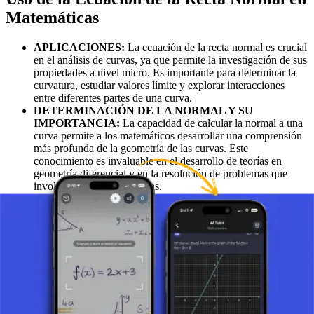
Matemáticas
APLICACIONES:
La ecuación de la recta normal es crucial
en el análisis de curvas, ya que permite la investigación de sus
propiedades a nivel micro. Es importante para determinar la
curvatura, estudiar valores límite y explorar interacciones
entre diferentes partes de una curva.
DETERMINACIÓN DE LA NORMAL Y SU
IMPORTANCIA:
La capacidad de calcular la normal a una
curva permite a los matemáticos desarrollar una comprensión
más profunda de la geometría de las curvas. Este
conocimiento es invaluable en el desarrollo de teorías en
geometría diferencial y en la resolución de problemas que
involucran curvas complejas.
Conclusión
La ecuación de la recta normal a una curva es una herramienta
fundamental en matemáticas que sirve como puente entre los
conceptos abstractos y la aplicación práctica. Permite una
comprensión más profunda de las propiedades geométricas de las
curvas y es crucial en la exploración de la geometría diferencial.
Comprender este concepto abre las puertas a nuevos