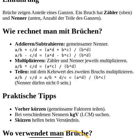
Brüche zeigen Anteile eines Ganzen. Ein Bruch hat
Zähler
(oben)
und
Nenner
(unten, Anzahl der Teile des Ganzen).
Wie rechnet man mit Brüchen?
Addieren/Subtrahieren:
gemeinsamer Nenner.
a/b + c/d = (a*d + b*c) / (b*d)
a/b - c/d = (a*d - b*c) / (b*d)
Multiplizieren:
Zähler und Nenner jeweils multiplizieren.
a/b * c/d = (a*c) / (b*d)
Teilen:
mit dem Kehrwert des zweiten Bruchs multiplizieren.
a/b / c/d = a/b * d/c = (a*d) / (b*c)
(Nenner dürfen nicht 0 sein.)
Praktische Tipps
Vorher kürzen
(gemeinsame Faktoren teilen).
Bei verschiedenen Nennern
kgV
(LCM) suchen.
Skizzen
helfen beim Verständnis.
Wo verwendet man Brüche?