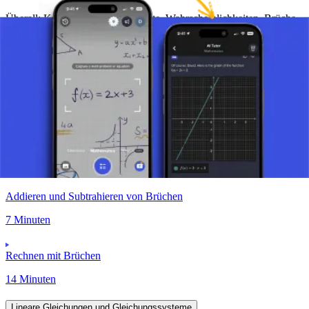
Überall: Kochen, Messen, Prozente, Wahrscheinlichkeiten. Brüche
sind grundlegend für Schule und Alltag und fördern logisches
Denken.
Machen Sie ein Foto von Ihrer Aufgabe und nutzen Sie den KI-
Tutor.
Zählen mit Brüchen
Addieren und Subtrahieren von Brüchen
7 Minuten
Rechnen mit Brüchen
14 Minuten
Lineare Gleichungen und Gleichungssysteme