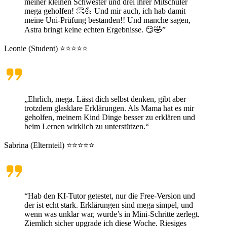
meiner kleinen Schwester und drei ihrer Mitschüler
mega geholfen! 👏💪 Und mir auch, ich hab damit
meine Uni-Prüfung bestanden!! Und manche sagen,
Astra bringt keine echten Ergebnisse. 😏🤣”
Leonie (Student) ⭐⭐⭐⭐⭐
„Ehrlich, mega. Lässt dich selbst denken, gibt aber
trotzdem glasklare Erklärungen. Als Mama hat es mir
geholfen, meinem Kind Dinge besser zu erklären und
beim Lernen wirklich zu unterstützen.“
Sabrina (Elternteil) ⭐⭐⭐⭐⭐
“Hab den KI-Tutor getestet, nur die Free-Version und
der ist echt stark. Erklärungen sind mega simpel, und
wenn was unklar war, wurde’s in Mini-Schritte zerlegt.
Ziemlich sicher upgrade ich diese Woche. Riesiges