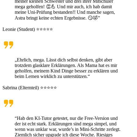
meiner kleinen Schwester und drei ihrer Mitschüler
mega geholfen! 👏💪 Und mir auch, ich hab damit
meine Uni-Prüfung bestanden!! Und manche sagen,
Astra bringt keine echten Ergebnisse. 😏🤣”
Leonie (Student) ⭐⭐⭐⭐⭐
„Ehrlich, mega. Lässt dich selbst denken, gibt aber
trotzdem glasklare Erklärungen. Als Mama hat es mir
geholfen, meinem Kind Dinge besser zu erklären und
beim Lernen wirklich zu unterstützen.“
Sabrina (Elternteil) ⭐⭐⭐⭐⭐
“Hab den KI-Tutor getestet, nur die Free-Version und
der ist echt stark. Erklärungen sind mega simpel, und
wenn was unklar war, wurde’s in Mini-Schritte zerlegt.
Ziemlich sicher upgrade ich diese Woche. Riesiges