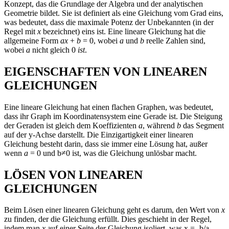
Konzept, das die Grundlage der Algebra und der analytischen
Geometrie bildet. Sie ist definiert als eine Gleichung vom Grad eins,
was bedeutet, dass die maximale Potenz der Unbekannten (in der
Regel mit
x
bezeichnet) eins ist. Eine lineare Gleichung hat die
allgemeine Form
ax
+
b
= 0, wobei
a
und
b
reelle Zahlen sind,
wobei
a
nicht gleich 0
ist
.
EIGENSCHAFTEN VON LINEAREN
GLEICHUNGEN
Eine lineare Gleichung hat einen flachen Graphen, was bedeutet,
dass ihr Graph im Koordinatensystem eine Gerade ist. Die Steigung
der Geraden ist gleich dem Koeffizienten
a
, während
b
das Segment
auf der y-Achse darstellt. Die Einzigartigkeit einer linearen
Gleichung besteht darin, dass sie immer eine Lösung hat, außer
wenn
a
= 0 und b≠0 ist, was die Gleichung unlösbar macht.
LÖSEN VON LINEAREN
GLEICHUNGEN
Beim Lösen einer linearen Gleichung geht es darum, den Wert von
x
zu finden, der die Gleichung erfüllt. Dies geschieht in der Regel,
indem man
x
auf einer Seite der Gleichung isoliert, was x = -b/a