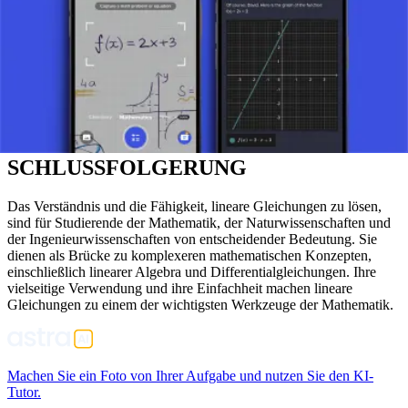
SYSTEME VON LINEAREN
GLEICHUNGEN
Neben einzelnen Gleichungen ist die lineare Gleichung auch im
Zusammenhang mit linearen Gleichungssystemen von Bedeutung,
bei denen mehrere Gleichungen gleichzeitig gelöst werden. Diese
Systeme können eine Lösung, keine Lösung oder unendlich viele
Lösungen haben, je nach ihrer Konfiguration.
SCHLUSSFOLGERUNG
Das Verständnis und die Fähigkeit, lineare Gleichungen zu lösen,
sind für Studierende der Mathematik, der Naturwissenschaften und
der Ingenieurwissenschaften von entscheidender Bedeutung. Sie
dienen als Brücke zu komplexeren mathematischen Konzepten,
einschließlich linearer Algebra und Differentialgleichungen. Ihre
vielseitige Verwendung und ihre Einfachheit machen lineare
Gleichungen zu einem der wichtigsten Werkzeuge der Mathematik.
Machen Sie ein Foto von Ihrer Aufgabe und nutzen Sie den KI-
Tutor.