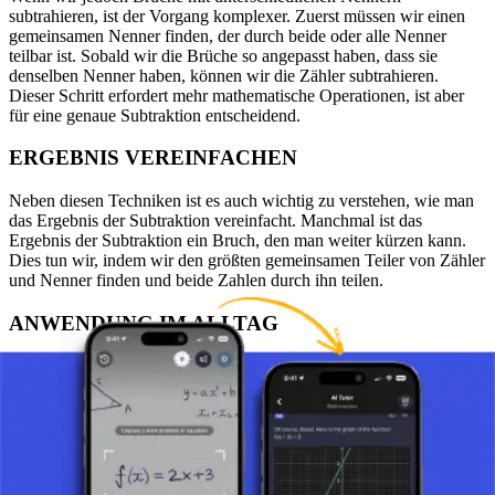
subtrahieren, ist der Vorgang komplexer. Zuerst müssen wir einen
gemeinsamen Nenner finden, der durch beide oder alle Nenner
teilbar ist. Sobald wir die Brüche so angepasst haben, dass sie
denselben Nenner haben, können wir die Zähler subtrahieren.
Dieser Schritt erfordert mehr mathematische Operationen, ist aber
für eine genaue Subtraktion entscheidend.
ERGEBNIS VEREINFACHEN
Neben diesen Techniken ist es auch wichtig zu verstehen, wie man
das Ergebnis der Subtraktion vereinfacht. Manchmal ist das
Ergebnis der Subtraktion ein Bruch, den man weiter kürzen kann.
Dies tun wir, indem wir den größten gemeinsamen Teiler von Zähler
und Nenner finden und beide Zahlen durch ihn teilen.
ANWENDUNG IM ALLTAG
Diese Technik ist in vielen Alltagssituationen nützlich, wie beim
Kochen, beim Messen von Entfernungen oder beim Lösen
mathematischer Probleme. Das Verständnis dieses Konzepts ist
entscheidend für die Entwicklung guter mathematischer Fähigkeiten
und für ein besseres Verständnis der Welt um uns herum.
BEISPIEL