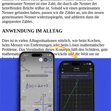
gemeinsamer Nenner ist eine Zahl, die durch alle Nenner der
betreffenden Brüche teilbar ist. Sobald wir einen gemeinsamen
Nenner gefunden haben, passen wir die Zähler an, um den neuen
gemeinsamen Nenner widerzuspiegeln, und addieren dann die
angepassten Zähler.
ANWENDUNG IM ALLTAG
Dies ist in vielen Alltagssituationen nützlich, wie beim Kochen,
beim Messen von Entfernungen oder beim Lösen mathematischer
Probleme. Das Verständnis dieses Konzepts hilft den Schülern, gute
mathematische Fähigkeiten zu entwickeln und die Welt um sie
herum besser zu verstehen.
BEISPIEL
Nehmen wir als praktisches Beispiel die Brüche 1/6 und 2/6. Da
beide Brüche denselben Nenner (6) haben, können wir einfach die
Zähler addieren:
1/6 + 2/6 = (1 + 2) / 6 = 3/6.
Nach dem Kürzen erhalten wir 1/2, was bedeutet, dass der
Gesamtwert der Brüche 1/6 und 2/6 gleich 1/2 ist. Dieses Beispiel