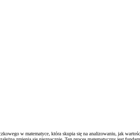
czkowego w matematyce, która skupia się na analizowaniu, jak wartoś
ezależna zmienia się nieznacznie. Ten proces matematyczny jest fun