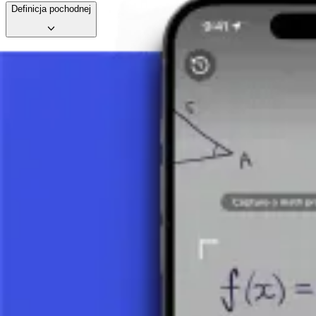
Definicja pochodnej
Czym jest pochodna?
13 minut
Reguły różniczkowania
4 minuty
Reguły obliczania pochodnej funkcji
5 minut
Pochodna z definicji 1
6 minut
Pochodna z definicji 2