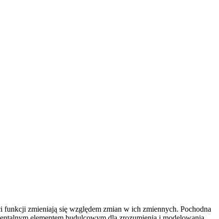
ci funkcji zmieniają się względem zmian w ich zmiennych. Pochodna
damentalnym elementem budulcowym dla zrozumienia i modelowania