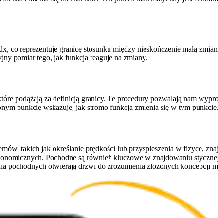
/dx, co reprezentuje granicę stosunku między nieskończenie małą zmian
jny pomiar tego, jak funkcja reaguje na zmiany.
e podążają za definicją granicy. Te procedury pozwalają nam wyprow
onym punkcie wskazuje, jak stromo funkcja zmienia się w tym punkcie
w, takich jak określanie prędkości lub przyspieszenia w fizyce, zn
ekonomicznych. Pochodne są również kluczowe w znajdowaniu styczne
ania pochodnych otwierają drzwi do zrozumienia złożonych koncepcji 