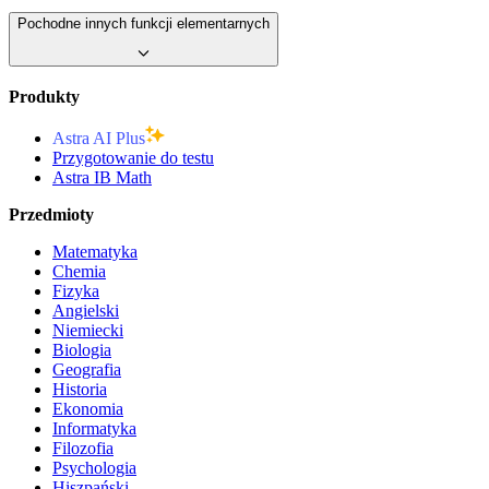
Pochodne innych funkcji elementarnych
Produkty
Astra AI Plus
Przygotowanie do testu
Astra IB Math
Przedmioty
Matematyka
Chemia
Fizyka
Angielski
Niemiecki
Biologia
Geografia
Historia
Ekonomia
Informatyka
Filozofia
Psychologia
Hiszpański