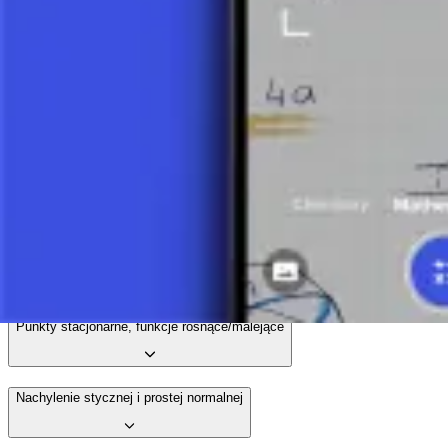
5 minut
Pochodna - ćwiczenie 1
5 minut
Pochodna - ćwiczenie 2
4 minuty
Pochodna - ćwiczenie 3
4 minuty
Punkty stacjonarne, funkcje rosnące/malejące
Nachylenie stycznej i prostej normalnej