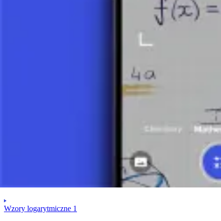
Podsumowanie
Wzory logarytmiczne są fundamentalne dla zrozumienia i pracy z lo
Upraszczanie złożonych wyrażeń
Rozwiązywanie równań logarytmicznych
Konwersję między różnymi podstawami logarytmów
Dokładną pracę w algebrze i analizie
Znajomość tych wzorów zapewnia nam potężniejsze narzędzie do op
Zrób zdjęcie zadania i skorzystaj z pomocy AI tutor.
Wzory obliczania logarytmów
Wzory logarytmiczne 1