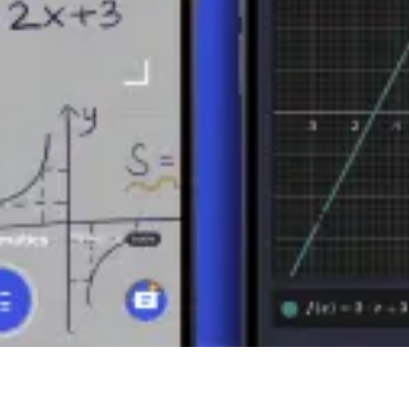
garytmami. Umożliwiają nam:
anowania wyrażeń wykładniczych i szerszego rozumienia matematyki.