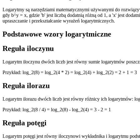
Logarytmy są narzędziami matematycznymi używanymi do rozwiązywan
gdy b^y = x, gdzie 'b' jest liczbą dodatnią różną od 1, a 'x' jest do
upraszczanie i przekształcanie wyrażeń logarytmicznych.
Podstawowe wzory logarytmiczne
Reguła iloczynu
Logarytm iloczynu dwóch liczb jest równy sumie logarytmów poszcz
Przykład: log_2(8) = log_2(4 * 2) = log_2(4) + log_2(2) = 2 + 1 = 3
Reguła ilorazu
Logarytm ilorazu dwóch liczb jest równy różnicy ich logarytmów: log_
Przykład: log_2(8 / 4) = log_2(8) - log_2(4) = 3 - 2 = 1
Reguła potęgi
Logarytm potęgi jest równy iloczynowi wykładnika i logarytmu podst