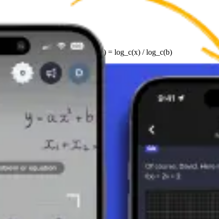
ej innej podstawie 'c': log_b(x) = log_c(x) / log_c(b)
Jeśli b^y = x, to y = log_b(x).
rytm z obu stron (o podstawie 2): x = log_2(8) = 3