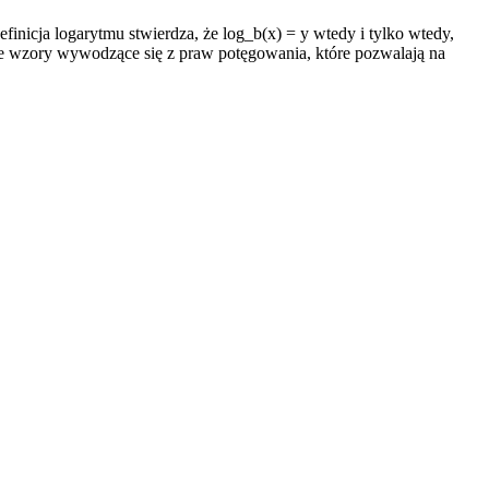
icja logarytmu stwierdza, że log_b(x) = y wtedy i tylko wtedy,
talone wzory wywodzące się z praw potęgowania, które pozwalają na