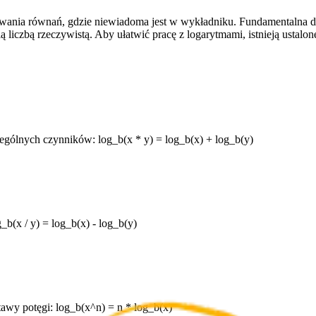
ia równań, gdzie niewiadoma jest w wykładniku. Fundamentalna defin
datnią liczbą rzeczywistą. Aby ułatwić pracę z logarytmami, istnieją us
ególnych czynników: log_b(x * y) = log_b(x) + log_b(y)
b(x / y) = log_b(x) - log_b(y)
awy potęgi: log_b(x^n) = n * log_b(x)