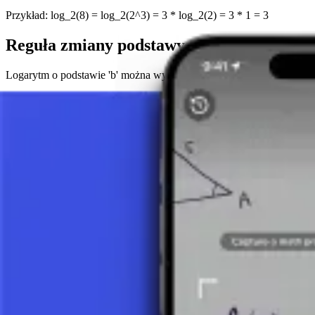
Przykład: log_2(8) = log_2(2^3) = 3 * log_2(2) = 3 * 1 = 3
Reguła zmiany podstawy
Logarytm o podstawie 'b' można wyrazić za pomocą logarytmu o dowoln
Przykład: log_2(8) = log_10(8) / log_10(2) ≈ 0,903 / 0,301 ≈ 3
Logarytm jedności i logarytm podstawy
log_b(1) = 0, ponieważ b^0 = 1
log_b(b) = 1, ponieważ b^1 = b
Przykłady: log_2(1) = 0, log_2(2) = 1
Związek z funkcjami wykładniczymi
Logarytm jest funkcją odwrotną do funkcji wykładniczej. Oznacza to: 
Przykład rozwiązywania równania: Jeśli mamy 2^x = 8, to biorąc loga