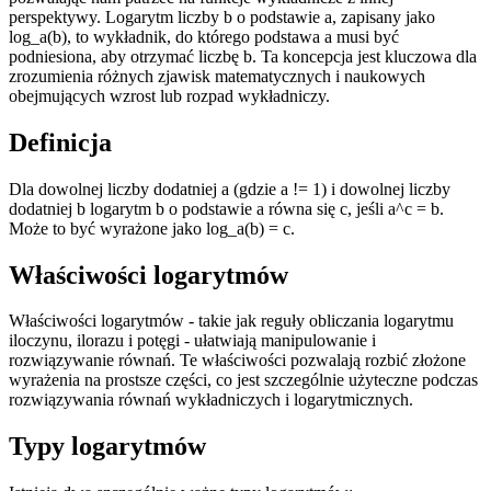
perspektywy. Logarytm liczby b o podstawie a, zapisany jako
log_a(b), to wykładnik, do którego podstawa a musi być
podniesiona, aby otrzymać liczbę b. Ta koncepcja jest kluczowa dla
zrozumienia różnych zjawisk matematycznych i naukowych
obejmujących wzrost lub rozpad wykładniczy.
Definicja
Dla dowolnej liczby dodatniej a (gdzie a != 1) i dowolnej liczby
dodatniej b logarytm b o podstawie a równa się c, jeśli a^c = b.
Może to być wyrażone jako log_a(b) = c.
Właściwości logarytmów
Właściwości logarytmów - takie jak reguły obliczania logarytmu
iloczynu, ilorazu i potęgi - ułatwiają manipulowanie i
rozwiązywanie równań. Te właściwości pozwalają rozbić złożone
wyrażenia na prostsze części, co jest szczególnie użyteczne podczas
rozwiązywania równań wykładniczych i logarytmicznych.
Typy logarytmów