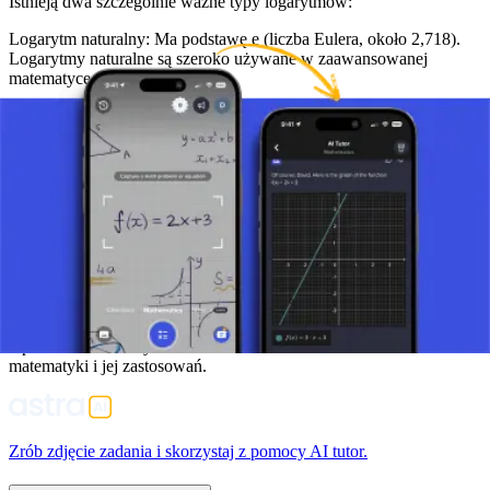
Istnieją dwa szczególnie ważne typy logarytmów:
Logarytm naturalny: Ma podstawę e (liczba Eulera, około 2,718).
Logarytmy naturalne są szeroko używane w zaawansowanej
matematyce.
Logarytm dziesiętny: Ma podstawę 10 i jest często używany w
kontekstach naukowych.
Podsumowanie
Logarytmy są potężnym narzędziem w matematyce, które upraszcza
operowanie złożonymi funkcjami wykładniczymi. Ich zrozumienie
umożliwia łatwiejsze rozwiązywanie równań, analizę funkcji i
modelowanie sytuacji obejmujących wzrost lub rozpad
wykładniczy. Podstawy logarytmów zapewniają fundament do
budowania bardziej złożonych koncepcji matematycznych.
Opanowanie ich użycia otwiera drzwi do wielu obszarów
matematyki i jej zastosowań.
Zrób zdjęcie zadania i skorzystaj z pomocy AI tutor.