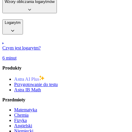
Wzory obliczania logarytmów
Logarytm
Czym jest logarytm?
6 minut
Produkty
Astra AI Plus
Przygotowanie do testu
Astra IB Math
Przedmioty
Matematyka
Chemia
Fizyka
Angielski
Niemiecki