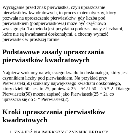
Wyciąganie przed znak pierwiastka, czyli upraszczanie
pierwiastków kwadratowych, to proces matematyczny, który
pozwala na uproszczenie pierwiastków, gdy liczba pod
pierwiastkiem (podpierwiaskowa) może być częściowo
wyciągnięta. Ta metoda jest przydatna podczas pracy z liczbami,
które nie są kwadratami doskonałymi, a chcemy wyrazić
pierwiastek w prostszej formie.
Podstawowe zasady upraszczania
pierwiastków kwadratowych
Najpierw szukamy największego kwadratu doskonałego, który jest
czynnikiem liczby pod pierwiastkiem. Na przykład przy
Pierwiastek(50) szukamy największego kwadratu doskonałego,
który dzieli 50. Jest to 25, ponieważ 25 = 5^2 i 50 = 25 * 2. Dlatego
Pierwiastek(50) można zapisać jako Pierwiastek(25 * 2), co
upraszcza się do 5 * Pierwiastek(2).
Kroki upraszczania pierwiastków
kwadratowych
ZNAJDŹ NAJWIĘKSZY CZYNNIK BĘDĄCY