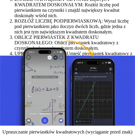
KWADRATEM DOSKONAŁYM: Rozłóż liczbę pod
pierwiastkiem na czynniki i znajdź największy kwadrat
doskonały wśród nich.
ROZŁÓŻ LICZBĘ PODPIERWIASKOWĄ: Wyraź liczbę
pod pierwiastkiem jako iloczyn dwóch liczb, gdzie jedna z
nich jest tym największym kwadratem doskonałym.
OBLICZ PIERWIASTEK Z KWADRATU
DOSKONAŁEGO: Oblicz pierwiastek kwadratowy z
czynnika będącego kwadratem doskonałym.
UPROŚĆ WYRAŻENIE: Umieść pierwiastek kwadratowy z
kwadratu doskonałego przed znakiem pierwiastka, podczas
gdy drugi czynnik pozostaje pod pierwiastkiem.
Przykład uproszczenia
Weźmy Pierwiastek(72) jako przykład. Najpierw znajdujemy
największy kwadrat doskonały, który dzieli 72. Jest to 36, ponieważ
36 = 6^2 i 72 = 36 * 2. Dlatego Pierwiastek(72) można zapisać jako
Pierwiastek(36 * 2). To upraszcza się do 6 * Pierwiastek(2).
Podsumowanie
Upraszczanie pierwiastków kwadratowych (wyciąganie przed znak)