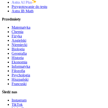
Astra AI Plus
Przygotowanie do testu
Astra IB Math
Przedmioty
Matematyka
Chemia
Fizyka
Angielski
Niemiecki
Biologia
Geografia
Historia
Ekonomia
Informatyka
Filozofia
Psychologia
Hiszpański
Francuski
Śledź nas
Instagram
TikTok