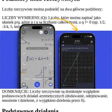
Liczby rzeczywiste można podzielić na dwa główne podzbiory:
LICZBY WYMIERNE (Q): Liczby, które można zapisać jako
ułamek p/q, gdzie p i q są liczbami całkowitymi, a q != 0 (np. 1/2,
-3/4, 5, które jest 5/1).
LICZBY NIEWYMIERNE: Liczby, których nie można zapisać
jako zwykłego ułamka i które mają nieskończoną, niepowtarzającą
się reprezentację dziesiętną (np. sqrt(2), π, e).
Właściwości liczb rzeczywistych
GĘSTOŚĆ: Między dwoma różnymi liczbami rzeczywistymi
zawsze znajduje się inna liczba rzeczywista.
NIESKOŃCZONOŚĆ (NIEOGRANICZONOŚĆ): Zbiór R jest
nieograniczony zarówno w kierunku dodatnim, jak i ujemnym.
DOMKNIĘCIE: Liczby rzeczywiste są domknięte względem
podstawowych działań arytmetycznych (dodawanie, odejmowanie,
mnożenie i dzielenie, z wyjątkiem dzielenia przez 0).
Podstawowe działania