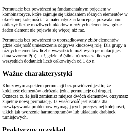
Permutacje bez powtórzeń są fundamentalnym pojęciem w
kombinatoryce, które zajmuje się układaniem różnych elementów w
określonej kolejności. Ta matematyczna koncepcja pozwala nam
obliczyć liczbę możliwych układów n różnych elementów, gdzie
żaden element nie pojawia się więcej niż raz.
Permutacja bez powtórzeń to uporządkowany zbiór elementów,
gdzie kolejność umieszczenia odgrywa kluczową rolę. Dla grupy n
różnych elementów liczba wszystkich możliwych permutacji jest
dana wzorem P(n) = n!, gdzie n! (silnia n) oznacza iloczyn
wszystkich dodatnich liczb całkowitych od 1 do n.
Ważne charakterystyki
Kluczowym aspektem permutacji bez powtórzeń jest to, że
kolejność elementów odróżnia jedną permutację od drugiej.
Oznacza to, że jeśli zamienisz miejsca dwóch elementów, otrzymasz
zupełnie nową permutację. Ta właściwość jest istotna dla
rozwiązywania problemów wymagających precyzyjnej kolejności,
takich jak tworzenie harmonogramów lub układanie drabinek
turniejowych.
Praktyczny przykład