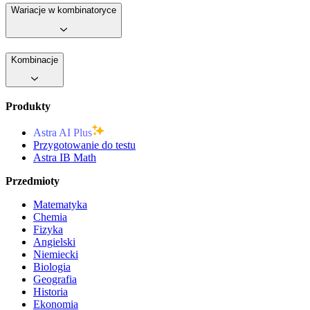
Wariacje w kombinatoryce
Kombinacje
Produkty
Astra AI Plus
Przygotowanie do testu
Astra IB Math
Przedmioty
Matematyka
Chemia
Fizyka
Angielski
Niemiecki
Biologia
Geografia
Historia
Ekonomia