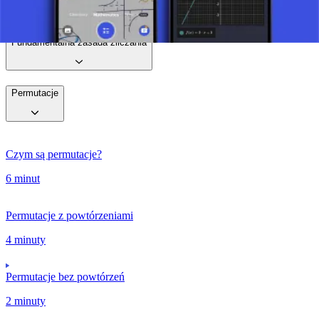
Zrób zdjęcie zadania i skorzystaj z pomocy AI tutor.
Fundamentalna zasada zliczania
Permutacje
Czym są permutacje?
6 minut
Permutacje z powtórzeniami
4 minuty
Permutacje bez powtórzeń
2 minuty