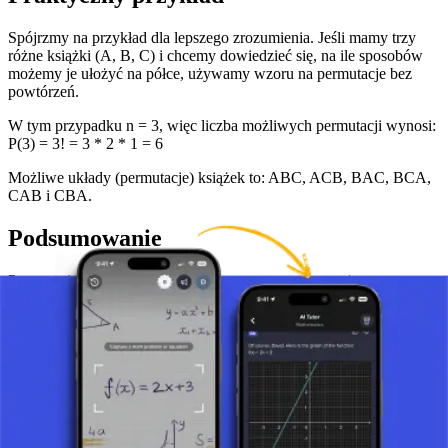
Spójrzmy na przykład dla lepszego zrozumienia. Jeśli mamy trzy
różne książki (A, B, C) i chcemy dowiedzieć się, na ile sposobów
możemy je ułożyć na półce, używamy wzoru na permutacje bez
powtórzeń.
W tym przypadku n = 3, więc liczba możliwych permutacji wynosi:
P(3) = 3! = 3 * 2 * 1 = 6
Możliwe układy (permutacje) książek to: ABC, ACB, BAC, BCA,
CAB i CBA.
Podsumowanie
Permutacje bez powtórzeń są podstawowym, ale potężnym
narzędziem matematycznym z wieloma zastosowaniami zarówno w
teorii, jak i praktyce. Zrozumienie tej koncepcji jest kluczowe dla
studentów matematyki i każdego zajmującego się analizowaniem
różnych typów układów. Ta koncepcja nie tylko rozwiązuje złożone
problemy, ale także promuje logiczne myślenie i głębsze
zrozumienie zasad matematycznych.