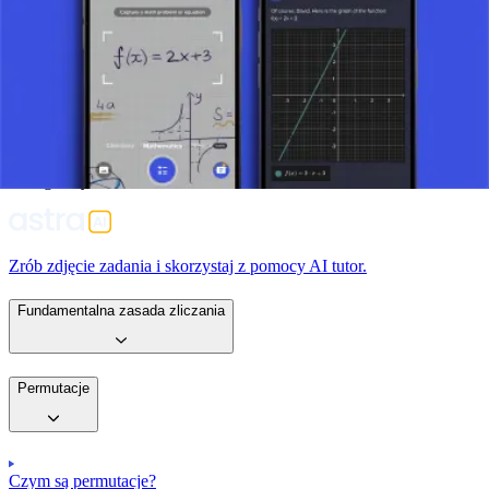
Permutacje są fundamentalnym pojęciem w kombinatoryce, które
pozwala matematykom i naukowcom dokładnie obliczyć liczbę
możliwych układów. Zrozumienie tej koncepcji jest ważne dla
studentów i profesjonalistów w matematyce, informatyce, statystyce
i innych pokrewnych dyscyplinach. Te techniki są kluczowe dla
rozwiązywania złożonych problemów w wielu zastosowaniach
naukowych i praktycznych, od opracowywania algorytmów
oprogramowania po zrozumienie złożonych wzorców
biologicznych.
Zrób zdjęcie zadania i skorzystaj z pomocy AI tutor.
Fundamentalna zasada zliczania
Permutacje
Czym są permutacje?