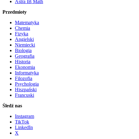
Astra IB Math
Przedmioty
Matematyka
Chemia
Fizyka
Angielski
Niemiecki
Biologia
Geografia
Historia
Ekonomia
Informatyka
Filozofia
Psychologia
Hiszpański
Francuski
Śledź nas
Instagram
TikTok
LinkedIn
X