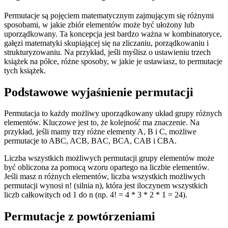
Permutacje są pojęciem matematycznym zajmującym się różnymi
sposobami, w jakie zbiór elementów może być ułożony lub
uporządkowany. Ta koncepcja jest bardzo ważna w kombinatoryce,
gałęzi matematyki skupiającej się na zliczaniu, porządkowaniu i
strukturyzowaniu. Na przykład, jeśli myślisz o ustawieniu trzech
książek na półce, różne sposoby, w jakie je ustawiasz, to permutacje
tych książek.
Podstawowe wyjaśnienie permutacji
Permutacja to każdy możliwy uporządkowany układ grupy różnych
elementów. Kluczowe jest to, że kolejność ma znaczenie. Na
przykład, jeśli mamy trzy różne elementy A, B i C, możliwe
permutacje to ABC, ACB, BAC, BCA, CAB i CBA.
Liczba wszystkich możliwych permutacji grupy elementów może
być obliczona za pomocą wzoru opartego na liczbie elementów.
Jeśli masz n różnych elementów, liczba wszystkich możliwych
permutacji wynosi n! (silnia n), która jest iloczynem wszystkich
liczb całkowitych od 1 do n (np. 4! = 4 * 3 * 2 * 1 = 24).
Permutacje z powtórzeniami