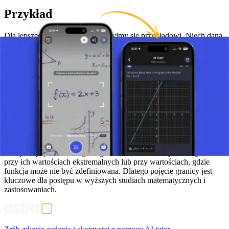
Przykład
Dla lepszego zrozumienia przyjrzyjmy się przykładowi. Niech dana
funkcja będzie f(x) = x^2 - 1. Jeśli chcemy obliczyć granicę tej
funkcji, gdy x dąży do 1, możemy podstawić liczbę 1 za x –
bezpośrednie podstawienie 1 do funkcji daje nam rozwiązanie 0.
Dlatego, gdy nasza funkcja zbliża się do wartości x=1, wartość
granicy wynosi 0.
Podsumowanie
Granica jest fundamentalnym pojęciem w analizie matematycznej i
odgrywa kluczową rolę w definiowaniu pochodnych, całek i w
wielu innych dziedzinach matematyki. Zrozumienie granic pozwala
na lepsze pojmowanie ogólnego zachowania funkcji, szczególnie
przy ich wartościach ekstremalnych lub przy wartościach, gdzie
funkcja może nie być zdefiniowana. Dlatego pojęcie granicy jest
kluczowe dla postępu w wyższych studiach matematycznych i
zastosowaniach.