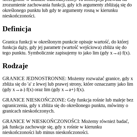
zrozumienie zachowania funkcji, gdy ich argumenty zbliżają się do
określonego punktu lub gdy te argumenty rosną w kierunku
nieskończoności.
Definicja
Granica funkcji w określonym punkcie opisuje wartość, do której
funkcja dąży, gdy jej parametr (wartość wejściowa) zbliża się do
tego punktu. Symbolicznie zapisujemy to jako lim (gdy x→a) f(x).
Rodzaje
GRANICE JEDNOSTRONNE: Możemy rozważać granice, gdy x
zbliża się do 'a' z lewej lub prawej strony, które oznaczamy jako lim
(gdy x→a-) f(x) oraz lim (gdy x→a+) f(x).
GRANICE NIESKOŃCZONE: Gdy funkcja rośnie lub maleje bez
ograniczenia, gdy x zbliża się do określonego punktu, mówimy o
granicach nieskończonych.
GRANICE W NIESKOŃCZONOŚCI: Możemy również badać,
jak funkcja zachowuje się, gdy x rośnie w kierunku
nieskończoności lub minus nieskończoności.