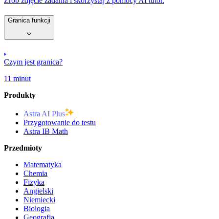
Zrób zdjęcie zadania i skorzystaj z pomocy AI tutor.
Granica funkcji
Czym jest granica?
11 minut
Produkty
Astra AI Plus
Przygotowanie do testu
Astra IB Math
Przedmioty
Matematyka
Chemia
Fizyka
Angielski
Niemiecki
Biologia
Geografia