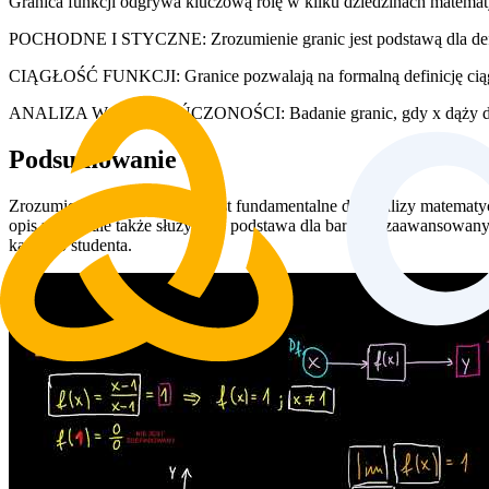
Granica funkcji odgrywa kluczową rolę w kilku dziedzinach matematy
POCHODNE I STYCZNE: Zrozumienie granic jest podstawą dla definic
CIĄGŁOŚĆ FUNKCJI: Granice pozwalają na formalną definicję ciągłoś
ANALIZA W NIESKOŃCZONOŚCI: Badanie granic, gdy x dąży do nies
Podsumowanie
Zrozumienie granicy funkcji jest fundamentalne dla analizy matematy
opis zmian, ale także służy jako podstawa dla bardziej zaawansowa
każdego studenta.