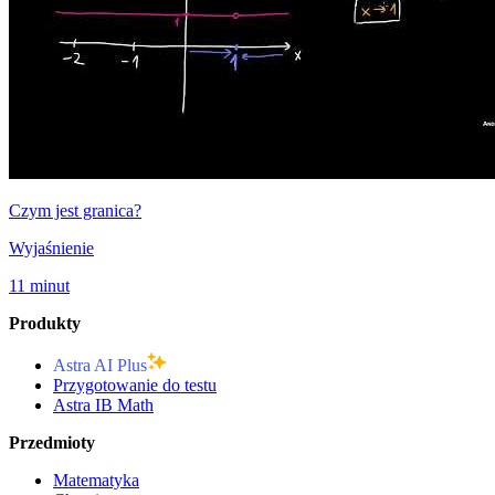
Czym jest granica?
Wyjaśnienie
11 minut
Produkty
Astra AI Plus
Przygotowanie do testu
Astra IB Math
Przedmioty
Matematyka