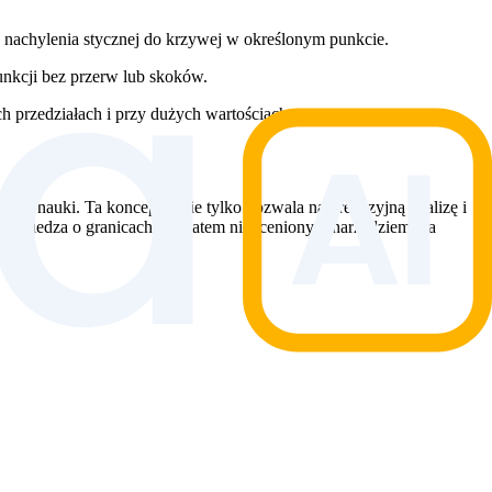
 nachylenia stycznej do krzywej w określonym punkcie.
unkcji bez przerw lub skoków.
rzedziałach i przy dużych wartościach.
czne nauki. Ta koncepcja nie tylko pozwala na precyzyjną analizę i
o. Wiedza o granicach jest zatem nieocenionym narzędziem dla