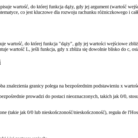
isuje wartość, do której funkcja dąży, gdy jej argument (wartość wejś
atematyce, co jest kluczowe dla rozwoju rachunku różniczkowego i ca
tość, do której funkcja "dąży", gdy jej wartości wejściowe zbliżają 
tuje wartość L, jeśli funkcja, gdy x zbliża się dowolnie blisko do c, os
i
alezienia granicy polega na bezpośrednim podstawieniu x wartośc
ie prowadzi do postaci nieoznaczonych, takich jak 0/0, stosuje się 
kie jak 0/0 lub nieskończoność/nieskończoność), reguła de l'Hospi