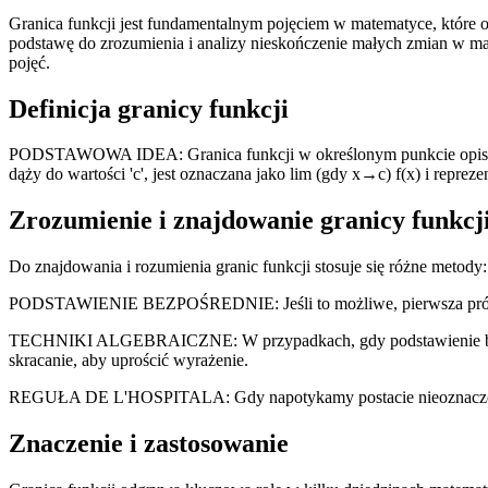
Granica funkcji jest fundamentalnym pojęciem w matematyce, które op
podstawę do zrozumienia i analizy nieskończenie małych zmian w m
pojęć.
Definicja granicy funkcji
PODSTAWOWA IDEA: Granica funkcji w określonym punkcie opisuje war
dąży do wartości 'c', jest oznaczana jako lim (gdy x→c) f(x) i reprezen
Zrozumienie i znajdowanie granicy funkcj
Do znajdowania i rozumienia granic funkcji stosuje się różne metody:
PODSTAWIENIE BEZPOŚREDNIE: Jeśli to możliwe, pierwsza próba zn
TECHNIKI ALGEBRAICZNE: W przypadkach, gdy podstawienie bezpośredn
skracanie, aby uprościć wyrażenie.
REGUŁA DE L'HOSPITALA: Gdy napotykamy postacie nieoznaczone (ta
Znaczenie i zastosowanie