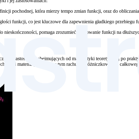
ki i jej zastosowaniach:
ji pochodnej, która mierzy tempo zmian funkcji, oraz do obliczania
ci funkcji, co jest kluczowe dla zapewnienia gładkiego przebiegu f
kończoności, pomaga zrozumieć zachowanie funkcji na dłuższych p
cznej i zastosowań obejmujących od matematyki teoretycznej po prakty
nych teorii matematycznych, w tym rachunku różniczkowego i całkoweg