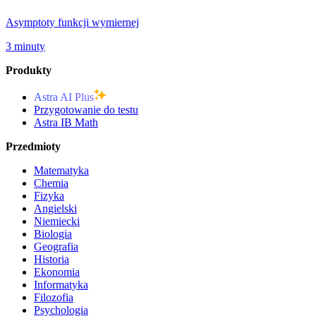
Asymptoty funkcji wymiernej
3 minuty
Produkty
Astra AI Plus
Przygotowanie do testu
Astra IB Math
Przedmioty
Matematyka
Chemia
Fizyka
Angielski
Niemiecki
Biologia
Geografia
Historia
Ekonomia
Informatyka
Filozofia
Psychologia