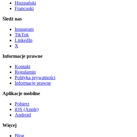
Hiszpański
Francuski
Śledź nas
Instagram
TikTok
LinkedIn
X
Informacje prawne
Kontakt
Regulamin
Polityka prywatności
Informacje prawne
Aplikacje mobilne
Pobierz
iOS (Apple)
Android
Więcej
Blog