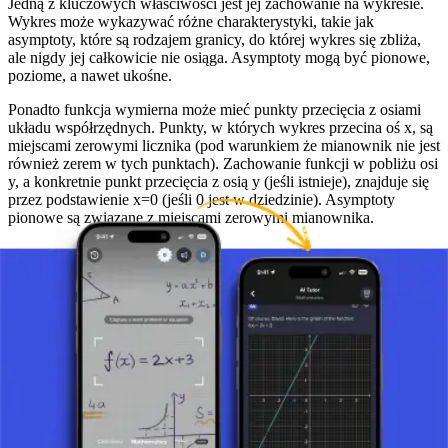
Jedną z kluczowych właściwości jest jej zachowanie na wykresie.
Wykres może wykazywać różne charakterystyki, takie jak
asymptoty, które są rodzajem granicy, do której wykres się zbliża,
ale nigdy jej całkowicie nie osiąga. Asymptoty mogą być pionowe,
poziome, a nawet ukośne.
Ponadto funkcja wymierna może mieć punkty przecięcia z osiami
układu współrzędnych. Punkty, w których wykres przecina oś x, są
miejscami zerowymi licznika (pod warunkiem że mianownik nie jest
również zerem w tych punktach). Zachowanie funkcji w pobliżu osi
y, a konkretnie punkt przecięcia z osią y (jeśli istnieje), znajduje się
przez podstawienie x=0 (jeśli 0 jest w dziedzinie). Asymptoty
pionowe są związane z miejscami zerowymi mianownika.
Ciekawe fakty i zastosowania
Interesującym aspektem funkcji wymiernych jest to, że mogą się
znacznie różnić w zależności od postaci wielomianów w liczniku i
mianowniku. Różne kombinacje wielomianów tworzą różne typy
wykresów, które mogą obejmować złożone krzywe, pętle, a nawet
nieciągłe linie.
W praktyce te funkcje są używane w wielu dyscyplinach
naukowych i inżynieryjnych. Na przykład w ekonomii mogą być
używane do modelowania stosunków kosztów do korzyści lub