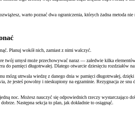
e rozwiążesz, warto poznać dwa ograniczenia, których żadna metoda ni
konać
nąć. Planuj wokół nich, zamiast z nimi walczyć.
 które twój umysł może przechowywać naraz — zaledwie kilka elementów
ciera do pamięci długotrwałej. Dlatego otwarcie dziesięciu rozdziałów n
as snu mózg utrwala wiedzę z danego dnia w pamięci długotrwałej, dzię
ia, że jesteś powolny i nieskupiony na egzaminie. Rezygnacja ze sn
 jedną noc. Możesz nauczyć się odpowiednich rzeczy wystarczająco d
dobrze. Następna sekcja to plan, jak dokładnie to osiągnąć.