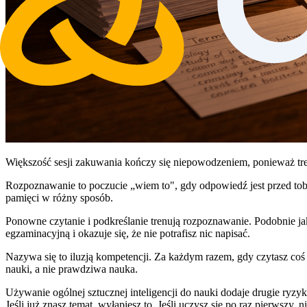
Większość sesji zakuwania kończy się niepowodzeniem, ponieważ tr
Rozpoznawanie to poczucie „wiem to", gdy odpowiedź jest przed tobą
pamięci w różny sposób.
Ponowne czytanie i podkreślanie trenują rozpoznawanie. Podobnie jak
egzaminacyjną i okazuje się, że nie potrafisz nic napisać.
Nazywa się to iluzją kompetencji. Za każdym razem, gdy czytasz coś 
nauki, a nie prawdziwa nauka.
Używanie ogólnej sztucznej inteligencji do nauki dodaje drugie ryzyk
Jeśli już znasz temat, wyłapiesz to. Jeśli uczysz się po raz pierwszy,