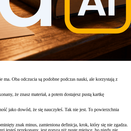
ie ma. Oba odczucia są podobne podczas nauki, ale korzystają z
nany, że znasz materiał, a potem dostajesz pustą kartkę
ość jako dowód, że się nauczyłeś. Tak nie jest. To powierzchnia
inięty znak minus, zamieniona definicja, krok, który się nie zgadza.
ej jesteś przekonany, jest gorsza niż puste miejsce, bo nigdy nie