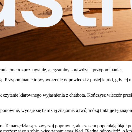
enują one rozpoznawanie, a egzaminy sprawdzają przypominanie.
. Przypominanie to wytworzenie odpowiedzi z pustej kartki, gdy jej n
 czytanie klarownego wyjaśnienia z chatbota. Kończysz wieczór przeko
ponownie, wydaje się bardziej znajome, a twój mózg traktuje tę znajom
o. Te narzędzia są zazwyczaj poprawne, ale czasem popełniają błąd: pom
 nie możesz tego zrobić, więc zapamiętasz błąd. Błędna odpowiedź, o któr