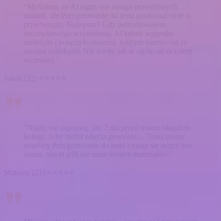
"Myślałem, że AI nigdy nie zastąpi prawdziwych
notatek, ale Przygotowanie do testu przekonał mnie o
przeciwnym. Najlepsze? Gdy potrzebowałem
szczegółowego wyjaśnienia, AI ładnie wszystko
rozłożyło i połączyło materiał. Jakbym rozmawiał ze
swoimi notatkami. Nie wiem, jak w ogóle się uczyłem
wcześniej."
Jakub (22) ⭐⭐⭐⭐⭐
"Nigdy nie zapomnę, jak 2 dni przed testem błagałem
kolegę, żeby zrobił zdjęcia powtórki… Teraz mamy
wspólny Przygotowanie do testu i mogę się uczyć bez
stresu, nawet jeśli nie mam swoich materiałów."
Mateusz (21) ⭐⭐⭐⭐⭐