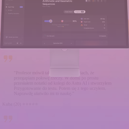
"Ta sama historia za każdym razem – ktoś pisze 'hej,
możesz przesłać mi zdjęcia swoich notatek' i potem
spędzam godziny na załatwianiu tego. Teraz po prostu
wysyłam link do Przygotowanie do testu, a oni mają
wszystko i mogą już zacząć przygotowania do testu."
Emma (21) ⭐⭐⭐⭐⭐
"Profesor mówił tak szybko na zajęciach, że
przegapiam połowę rzeczy. W domu po prostu
przesłałem notatki od kolegi do Astra AI i stworzyłem
Przygotowanie do testu. Potem się z tego uczyłem.
Naprawdę ułatwiło mi to naukę."
Kuba (20) ⭐⭐⭐⭐⭐