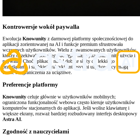
Kontrowersje wokół paywalla
Ewolucja
Knowunity
z darmowej platformy społecznościowej do
aplikacji zorientowanej na AI i funkcje premium sfrustrowała
wczesnych użytkowników. Wielu zaawansowanych użytkowników,
którzy oczekiwali otwartego dostępu, napotyka teraz limity użycia i
paywalle. Choć aplikacja nadal dobrze służy do lekkiego
przeglądania i szybkiej praktyki, intensywni użytkownicy mogą
uznać te ograniczenia za uciążliwe.
Preferencje platformy
Knowunity
celuje głównie w użytkowników mobilnych;
ograniczona funkcjonalność webowa często kieruje użytkowników
komputerów stacjonarnych do aplikacji. Jeśli wolisz klawiaturę i
większe ekrany, rozważ bardziej rozbudowany interfejs desktopowy
Astra AI
.
Zgodność z nauczycielami