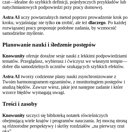
czat—idealne do szybkich definicji, pojedynczych przykładów lub
natychmiastowych podpowiedzi przy pracy domowej.
Astra AI
uczy powtarzalnych metod poprzez prowadzenie krok po
kroku, wyjaśniając nie tylko
co
zrobić, ale też
dlaczego
. Po każdej
rozwiązanej pracy proponuje podobne zadania, by wzmocnić
samodzielne myślenie.
Planowanie nauki i śledzenie postępów
Knowunity
oferuje doraźne sesje nauki z lekkimi podpowiedziami
tematów. Przeglądasz, wybierasz i ćwiczysz we własnym tempie—
dobre dla samodzielnych uczniów szukających szybkich efektów.
Astra AI
tworzy codzienne plany nauki zsynchronizowane z
Twoim harmonogramem egzaminów, z monitoringiem postępów i
analizą błędów. Zawsze wiesz, jakie jest następne zadanie i które
wzorce błędów wymagają uwagi.
Treści i zasoby
Knowunity
szczyci się biblioteką notatek rówieśniczych
obejmującą wiele krajów i programów nauczania. Jej mocną stroną
są różnorodne perspektywy i skróty rozdziałów „na pierwszy rzut
oka”.