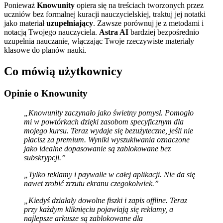
Ponieważ
Knowunity
opiera się na treściach tworzonych przez
uczniów bez formalnej kuracji nauczycielskiej, traktuj jej notatki
jako materiał
uzupełniający
. Zawsze porównuj je z metodami i
notacją Twojego nauczyciela.
Astra AI
bardziej bezpośrednio
uzupełnia nauczanie, włączając Twoje rzeczywiste materiały
klasowe do planów nauki.
Co mówią użytkownicy
Opinie o Knowunity
„Knowunity zaczynało jako świetny pomysł. Pomogło
mi w powtórkach dzięki zasobom specyficznym dla
mojego kursu. Teraz wydaje się bezużyteczne, jeśli nie
płacisz za premium. Wyniki wyszukiwania oznaczone
jako idealne dopasowanie są zablokowane bez
subskrypcji.”
„Tylko reklamy i paywalle w całej aplikacji. Nie da się
nawet zrobić zrzutu ekranu czegokolwiek.”
„Kiedyś działały dowolne fiszki i zapis offline. Teraz
przy każdym kliknięciu pojawiają się reklamy, a
najlepsze arkusze są zablokowane dla