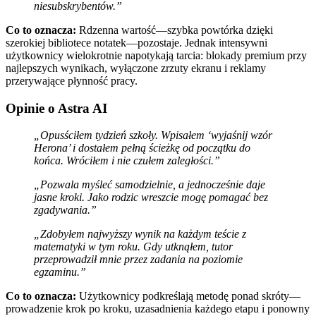
niesubskrybentów.”
Co to oznacza:
Rdzenna wartość—szybka powtórka dzięki
szerokiej bibliotece notatek—pozostaje. Jednak intensywni
użytkownicy wielokrotnie napotykają tarcia: blokady premium przy
najlepszych wynikach, wyłączone zrzuty ekranu i reklamy
przerywające płynność pracy.
Opinie o Astra AI
„Opusściłem tydzień szkoły. Wpisałem ‘wyjaśnij wzór
Herona’ i dostałem pełną ścieżkę od początku do
końca. Wróciłem i nie czułem zaległości.”
„Pozwala myśleć samodzielnie, a jednocześnie daje
jasne kroki. Jako rodzic wreszcie mogę pomagać bez
zgadywania.”
„Zdobyłem najwyższy wynik na każdym teście z
matematyki w tym roku. Gdy utknąłem, tutor
przeprowadził mnie przez zadania na poziomie
egzaminu.”
Co to oznacza:
Użytkownicy podkreślają metodę ponad skróty—
prowadzenie krok po kroku, uzasadnienia każdego etapu i ponowny