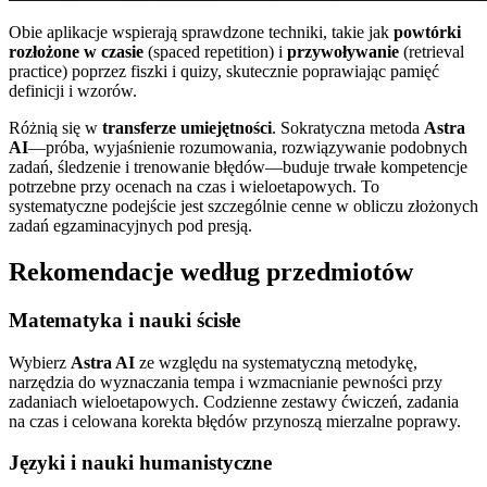
Obie aplikacje wspierają sprawdzone techniki, takie jak
powtórki
rozłożone w czasie
(spaced repetition) i
przywoływanie
(retrieval
practice) poprzez fiszki i quizy, skutecznie poprawiając pamięć
definicji i wzorów.
Różnią się w
transferze umiejętności
. Sokratyczna metoda
Astra
AI
—próba, wyjaśnienie rozumowania, rozwiązywanie podobnych
zadań, śledzenie i trenowanie błędów—buduje trwałe kompetencje
potrzebne przy ocenach na czas i wieloetapowych. To
systematyczne podejście jest szczególnie cenne w obliczu złożonych
zadań egzaminacyjnych pod presją.
Rekomendacje według przedmiotów
Matematyka i nauki ścisłe
Wybierz
Astra AI
ze względu na systematyczną metodykę,
narzędzia do wyznaczania tempa i wzmacnianie pewności przy
zadaniach wieloetapowych. Codzienne zestawy ćwiczeń, zadania
na czas i celowana korekta błędów przynoszą mierzalne poprawy.
Języki i nauki humanistyczne