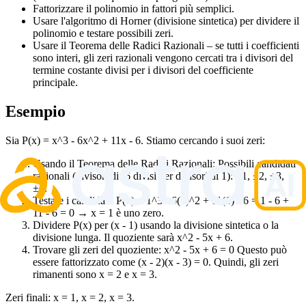
Fattorizzare il polinomio in fattori più semplici.
Usare l'algoritmo di Horner (divisione sintetica) per dividere il
polinomio e testare possibili zeri.
Usare il Teorema delle Radici Razionali – se tutti i coefficienti
sono interi, gli zeri razionali vengono cercati tra i divisori del
termine costante divisi per i divisori del coefficiente
principale.
Esempio
Sia P(x) = x^3 - 6x^2 + 11x - 6. Stiamo cercando i suoi zeri:
Usando il Teorema delle Radici Razionali: Possibili candidati
razionali (divisori di -6 divisi per divisori di 1): ±1, ±2, ±3,
±6.
Testare i candidati: P(1) = 1^3 - 6(1)^2 + 11(1) - 6 = 1 - 6 +
11 - 6 = 0 → x = 1 è uno zero.
Dividere P(x) per (x - 1) usando la divisione sintetica o la
divisione lunga. Il quoziente sarà x^2 - 5x + 6.
Trovare gli zeri del quoziente: x^2 - 5x + 6 = 0 Questo può
essere fattorizzato come (x - 2)(x - 3) = 0. Quindi, gli zeri
rimanenti sono x = 2 e x = 3.
Zeri finali: x = 1, x = 2, x = 3.