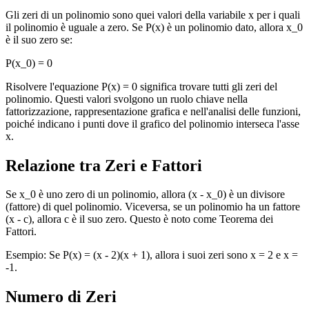
Gli zeri di un polinomio sono quei valori della variabile x per i quali
il polinomio è uguale a zero. Se P(x) è un polinomio dato, allora x_0
è il suo zero se:
P(x_0) = 0
Risolvere l'equazione P(x) = 0 significa trovare tutti gli zeri del
polinomio. Questi valori svolgono un ruolo chiave nella
fattorizzazione, rappresentazione grafica e nell'analisi delle funzioni,
poiché indicano i punti dove il grafico del polinomio interseca l'asse
x.
Relazione tra Zeri e Fattori
Se x_0 è uno zero di un polinomio, allora (x - x_0) è un divisore
(fattore) di quel polinomio. Viceversa, se un polinomio ha un fattore
(x - c), allora c è il suo zero. Questo è noto come Teorema dei
Fattori.
Esempio: Se P(x) = (x - 2)(x + 1), allora i suoi zeri sono x = 2 e x =
-1.
Numero di Zeri