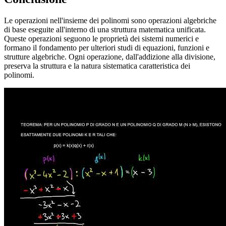
Le operazioni nell'insieme dei polinomi sono operazioni algebriche
di base eseguite all'interno di una struttura matematica unificata.
Queste operazioni seguono le proprietà dei sistemi numerici e
formano il fondamento per ulteriori studi di equazioni, funzioni e
strutture algebriche. Ogni operazione, dall'addizione alla divisione,
preserva la struttura e la natura sistematica caratteristica dei
polinomi.