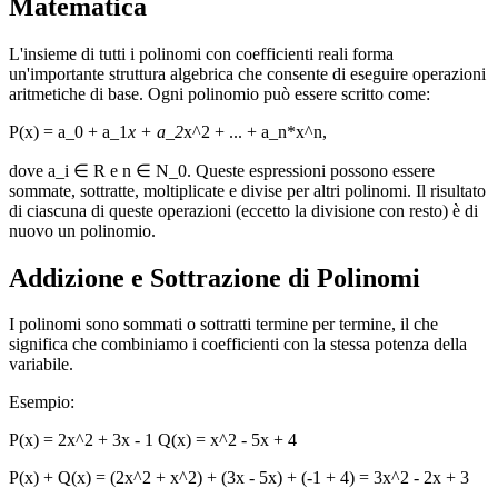
Matematica
L'insieme di tutti i polinomi con coefficienti reali forma
un'importante struttura algebrica che consente di eseguire operazioni
aritmetiche di base. Ogni polinomio può essere scritto come:
P(x) = a_0 + a_1
x + a_2
x^2 + ... + a_n*x^n,
dove a_i ∈ R e n ∈ N_0. Queste espressioni possono essere
sommate, sottratte, moltiplicate e divise per altri polinomi. Il risultato
di ciascuna di queste operazioni (eccetto la divisione con resto) è di
nuovo un polinomio.
Addizione e Sottrazione di Polinomi
I polinomi sono sommati o sottratti termine per termine, il che
significa che combiniamo i coefficienti con la stessa potenza della
variabile.
Esempio:
P(x) = 2x^2 + 3x - 1 Q(x) = x^2 - 5x + 4
P(x) + Q(x) = (2x^2 + x^2) + (3x - 5x) + (-1 + 4) = 3x^2 - 2x + 3