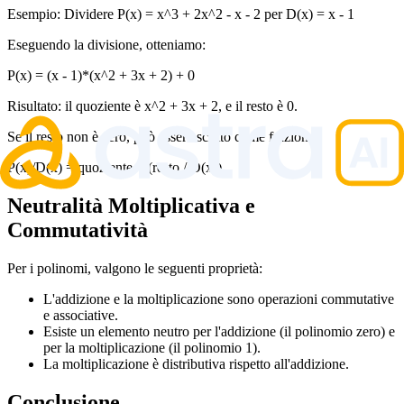
Esempio: Dividere P(x) = x^3 + 2x^2 - x - 2 per D(x) = x - 1
Eseguendo la divisione, otteniamo:
P(x) = (x - 1)*(x^2 + 3x + 2) + 0
Risultato: il quoziente è x^2 + 3x + 2, e il resto è 0.
Se il resto non è zero, può essere scritto come frazione:
P(x)/D(x) = quoziente + (resto / D(x))
Neutralità Moltiplicativa e
Commutatività
Per i polinomi, valgono le seguenti proprietà:
L'addizione e la moltiplicazione sono operazioni commutative
e associative.
Esiste un elemento neutro per l'addizione (il polinomio zero) e
per la moltiplicazione (il polinomio 1).
La moltiplicazione è distributiva rispetto all'addizione.
Conclusione