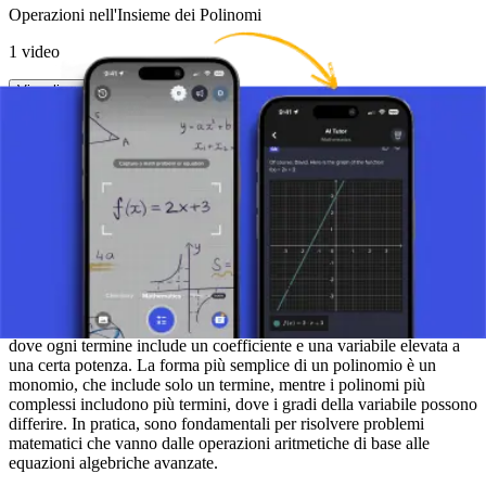
Operazioni nell'Insieme dei Polinomi
1 video
Visualizza Dettagli
Divisione di Polinomi
6 minuti
Visualizza Dettagli
Introduzione e Fondamenti dei Polinomi
I polinomi sono espressioni algebriche composte da diversi termini,
dove ogni termine include un coefficiente e una variabile elevata a
una certa potenza. La forma più semplice di un polinomio è un
monomio, che include solo un termine, mentre i polinomi più
complessi includono più termini, dove i gradi della variabile possono
differire. In pratica, sono fondamentali per risolvere problemi
matematici che vanno dalle operazioni aritmetiche di base alle
equazioni algebriche avanzate.