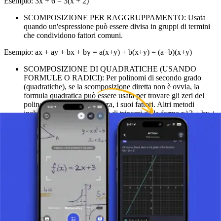
Esempio: 3x + 6 = 3(x + 2)
SCOMPOSIZIONE PER RAGGRUPPAMENTO: Usata
quando un'espressione può essere divisa in gruppi di termini
che condividono fattori comuni.
Esempio: ax + ay + bx + by = a(x+y) + b(x+y) = (a+b)(x+y)
SCOMPOSIZIONE DI QUADRATICHE (USANDO
FORMULE O RADICI): Per polinomi di secondo grado
(quadratiche), se la scomposizione diretta non è ovvia, la
formula quadratica può essere usata per trovare gli zeri del
polinomio, e di conseguenza, i suoi fattori. Altri metodi
includono la scomposizione di trinomi della forma x^2 + bx +
c.
Esempio (Differenza di Quadrati): x^2 - 9 = (x - 3)(x + 3)
Esempio (Trinomio Quadrato Perfetto): x^2 + 6x + 9 = (x + 3)^2
Importanza e Applicazioni
La scomposizione di espressioni è essenziale per risolvere equazioni
algebriche, analizzare funzioni e semplificare espressioni complesse.
Questa tecnica consente anche una migliore comprensione della