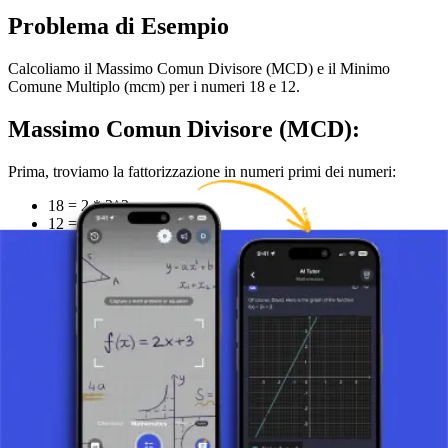
Problema di Esempio
Calcoliamo il Massimo Comun Divisore (MCD) e il Minimo
Comune Multiplo (mcm) per i numeri 18 e 12.
Massimo Comun Divisore (MCD):
Prima, troviamo la fattorizzazione in numeri primi dei numeri:
18 = 2 * 3^2
12 = 2^2 * 3
I fattori primi comuni sono 2 e 3. Il Massimo Comun Divisore è il
prodotto delle potenze più basse di questi fattori primi comuni:
MCD(18, 12) = 2^1 * 3^1 = 2 * 3 = 6.
Minimo Comune Multiplo (mcm):
Metodo 1: Usando il prodotto e il MCD
Prima, calcoliamo il prodotto dei numeri: 18 * 12 = 216.