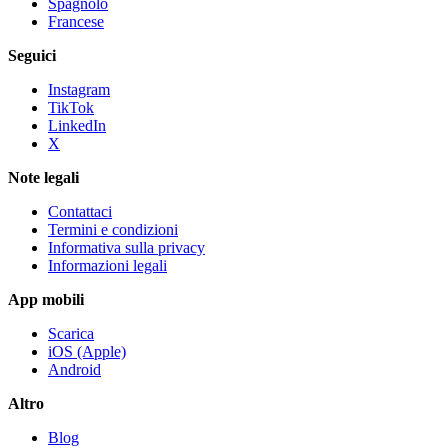
Spagnolo
Francese
Seguici
Instagram
TikTok
LinkedIn
X
Note legali
Contattaci
Termini e condizioni
Informativa sulla privacy
Informazioni legali
App mobili
Scarica
iOS (Apple)
Android
Altro
Blog