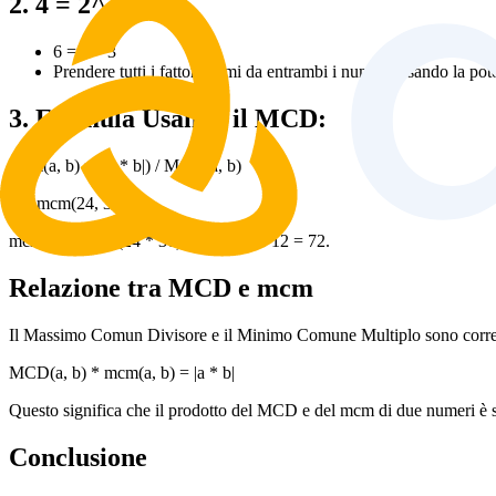
2. 4 = 2^2
6 = 2 * 3
Prendere tutti i fattori primi da entrambi i numeri, usando la pot
3. Formula Usando il MCD:
mcm(a, b) = (|a * b|) / MCD(a, b)
Per mcm(24, 36):
mcm(24, 36) = (24 * 36) / 12 = 864 / 12 = 72.
Relazione tra MCD e mcm
Il Massimo Comun Divisore e il Minimo Comune Multiplo sono correla
MCD(a, b) * mcm(a, b) = |a * b|
Questo significa che il prodotto del MCD e del mcm di due numeri è s
Conclusione