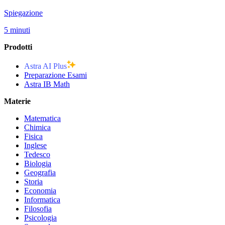
Spiegazione
5 minuti
Prodotti
Astra AI Plus
Preparazione Esami
Astra IB Math
Materie
Matematica
Chimica
Fisica
Inglese
Tedesco
Biologia
Geografia
Storia
Economia
Informatica
Filosofia
Psicologia