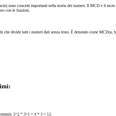
sono concetti importanti nella teoria dei numeri. Il MCD e il mcm co
ro con le frazioni.
e che divide tutti i numeri dati senza resto. È denotato come MCD(a,
imi:
 comuni): 2^2 * 3^1 = 4 * 3 = 12.