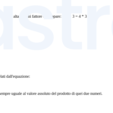
enza più alta di ogni fattore che appare: 2^2 * 3 = 4 * 3 = 12.
ti dall'equazione:
empre uguale al valore assoluto del prodotto di quei due numeri.