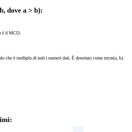
b, dove a > b):
lo è il MCD.
o che è multiplo di tutti i numeri dati. È denotato come mcm(a, b).
imi: