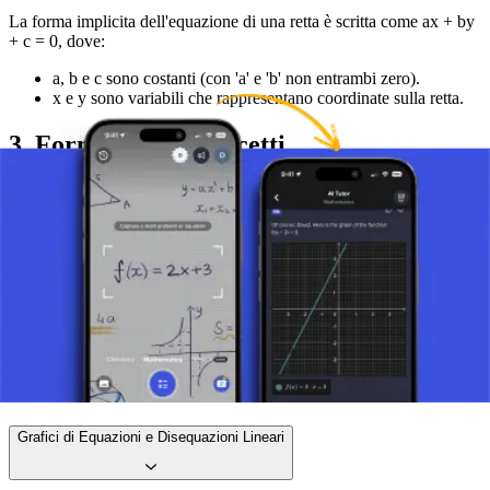
La forma implicita dell'equazione di una retta è scritta come ax + by
+ c = 0, dove:
a, b e c sono costanti (con 'a' e 'b' non entrambi zero).
x e y sono variabili che rappresentano coordinate sulla retta.
3. Forma degli Intercetti
La forma degli intercetti dell'equazione di una retta è data come x/m
+ y/n = 1, dove:
m è l'intercetta x (il valore di x dove la retta incrocia l'asse x,
quindi y=0).
n è l'intercetta y (il valore di y dove la retta incrocia l'asse y,
quindi x=0). (Questa forma è valida quando m ≠ 0 e n ≠ 0).
Scatta una foto del tuo compito e usa il tutor AI.
Grafici di Equazioni e Disequazioni Lineari