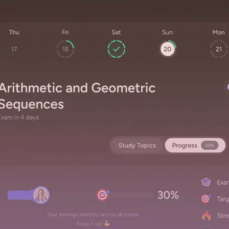
izovima, ponavljaj kroz podcaste ili jednostavno pitaj AI tutora za objaš