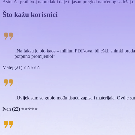
Astra AI prati tvoj napredak i daje ti jasan pregled naučenog sadržaja.
Što
kažu
korisnici
„Na faksu je bio kaos – milijun PDF-ova, bilješki, snimki preda
potpuno promijenio!“
Matej (21) ⭐⭐⭐⭐⭐
„Uvijek sam se gubio među tisuću zapisa i materijala. Ovdje sa
Ivan (22) ⭐⭐⭐⭐⭐