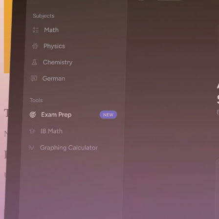
Tvoj osobni plan učenja
Na temelju odabranog datu
Različiti načini učenja
Uči pomoću kartica (flashcardova), rješavaj zadatke, testiraj znanje kv