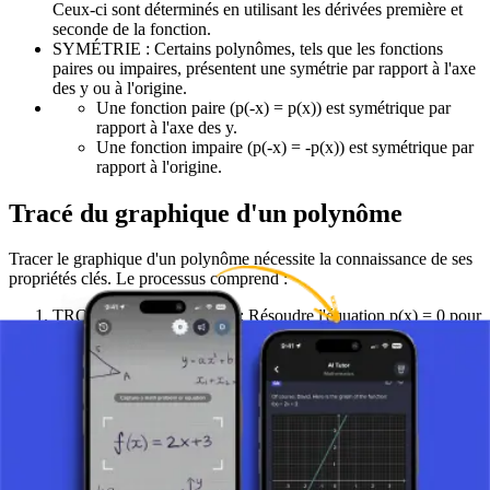
Ceux-ci sont déterminés en utilisant les dérivées première et
seconde de la fonction.
SYMÉTRIE : Certains polynômes, tels que les fonctions
paires ou impaires, présentent une symétrie par rapport à l'axe
des y ou à l'origine.
Une fonction paire (p(-x) = p(x)) est symétrique par
rapport à l'axe des y.
Une fonction impaire (p(-x) = -p(x)) est symétrique par
rapport à l'origine.
Tracé du graphique d'un polynôme
Tracer le graphique d'un polynôme nécessite la connaissance de ses
propriétés clés. Le processus comprend :
TROUVER LES ZÉROS : Résoudre l'équation p(x) = 0 pour
x.
DÉTERMINER LE COMPORTEMENT AUX
EXTRÉMITÉS : Vérifier comment le graphique se comporte
pour des valeurs très grandes positives ou très grandes
négatives de x (lorsque x → ∞ et x → -∞).
CALCULER LES EXTREMA : Utiliser les dérivées pour
trouver les points où la tangente est horizontale (f'(x) = 0).
VÉRIFIER LA SYMÉTRIE : Déterminer si le graphique