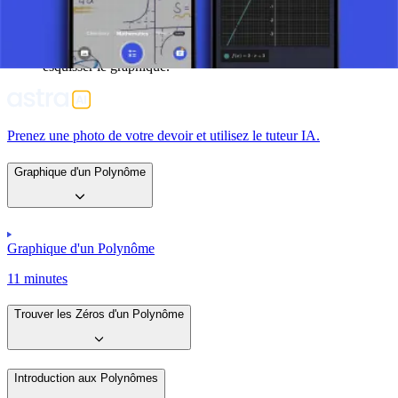
présente une symétrie paire ou impaire.
TRACER LE GRAPHIQUE : Utiliser les informations
obtenues (zéros, comportement aux extrémités, extrema,
ordonnée à l'origine (p(0)), et tout autre point calculé) pour
esquisser le graphique.
Prenez une photo de votre devoir et utilisez le tuteur IA.
Graphique d'un Polynôme
Graphique d'un Polynôme
11 minutes
Trouver les Zéros d'un Polynôme
Introduction aux Polynômes