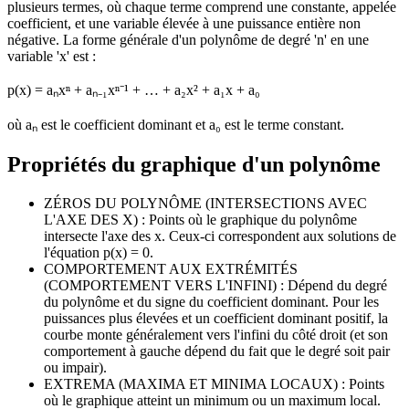
plusieurs termes, où chaque terme comprend une constante, appelée
coefficient, et une variable élevée à une puissance entière non
négative. La forme générale d'un polynôme de degré 'n' en une
variable 'x' est :
p(x) = aₙxⁿ + aₙ₋₁xⁿ⁻¹ + … + a₂x² + a₁x + a₀
où aₙ est le coefficient dominant et a₀ est le terme constant.
Propriétés du graphique d'un polynôme
ZÉROS DU POLYNÔME (INTERSECTIONS AVEC
L'AXE DES X) : Points où le graphique du polynôme
intersecte l'axe des x. Ceux-ci correspondent aux solutions de
l'équation p(x) = 0.
COMPORTEMENT AUX EXTRÉMITÉS
(COMPORTEMENT VERS L'INFINI) : Dépend du degré
du polynôme et du signe du coefficient dominant. Pour les
puissances plus élevées et un coefficient dominant positif, la
courbe monte généralement vers l'infini du côté droit (et son
comportement à gauche dépend du fait que le degré soit pair
ou impair).
EXTREMA (MAXIMA ET MINIMA LOCAUX) : Points
où le graphique atteint un minimum ou un maximum local.