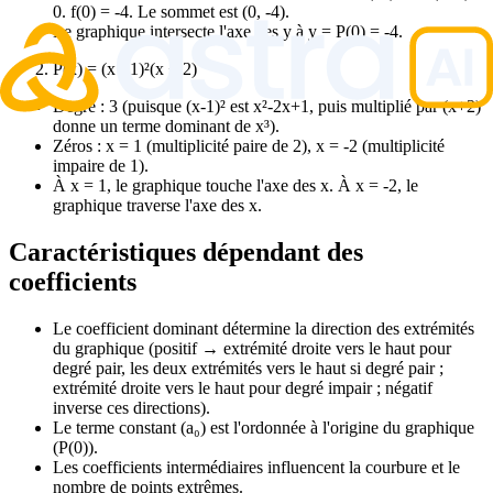
0. f(0) = -4. Le sommet est (0, -4).
Le graphique intersecte l'axe des y à y = P(0) = -4.
P(x) = (x - 1)²(x + 2)
Degré : 3 (puisque (x-1)² est x²-2x+1, puis multiplié par (x+2)
donne un terme dominant de x³).
Zéros : x = 1 (multiplicité paire de 2), x = -2 (multiplicité
impaire de 1).
À x = 1, le graphique touche l'axe des x. À x = -2, le
graphique traverse l'axe des x.
Caractéristiques dépendant des
coefficients
Le coefficient dominant détermine la direction des extrémités
du graphique (positif → extrémité droite vers le haut pour
degré pair, les deux extrémités vers le haut si degré pair ;
extrémité droite vers le haut pour degré impair ; négatif
inverse ces directions).
Le terme constant (a₀) est l'ordonnée à l'origine du graphique
(P(0)).
Les coefficients intermédiaires influencent la courbure et le
nombre de points extrêmes.